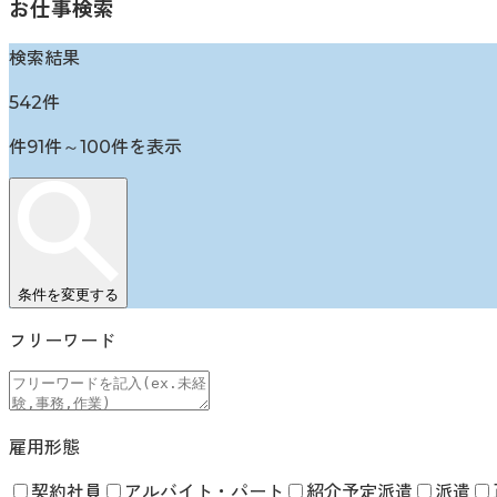
お仕事検索
検索結果
542
件
件
91
件～
100
件を表示
条件を変更する
フリーワード
雇用形態
契約社員
アルバイト・パート
紹介予定派遣
派遣