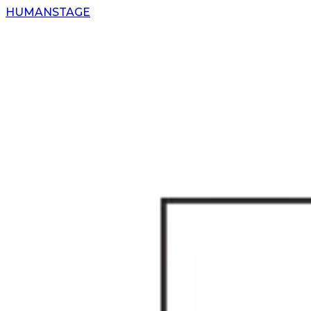
H
UMAN
S
TAGE