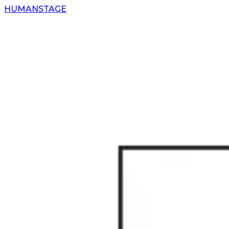
H
UMAN
S
TAGE