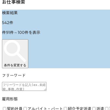
お仕事検索
検索結果
542
件
件
91
件～
100
件を表示
条件を変更する
フリーワード
雇用形態
契約社員
アルバイト・パート
紹介予定派遣
派遣