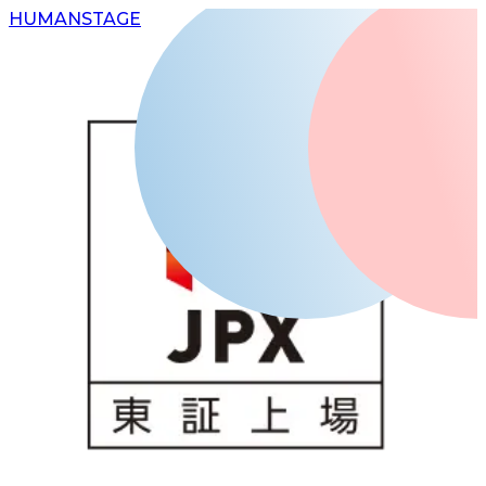
H
UMAN
S
TAGE