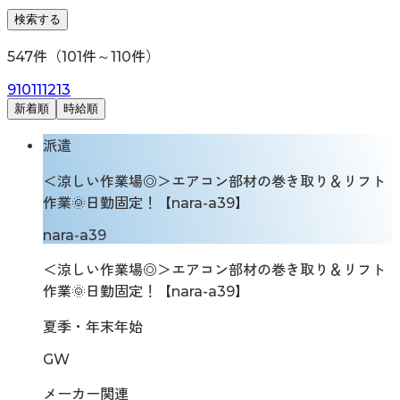
検索する
547
件（
101
件～
110
件）
9
10
11
12
13
新着順
時給順
派遣
＜涼しい作業場◎＞エアコン部材の巻き取り＆リフト
作業🌞日勤固定！【nara-a39】
nara-a39
＜涼しい作業場◎＞エアコン部材の巻き取り＆リフト
作業🌞日勤固定！【nara-a39】
夏季・年末年始
GW
メーカー関連