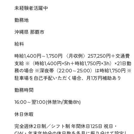
未経験者活躍中
勤務地
沖縄県 那覇市
給料
時給1,400円～1,750円 〈月収例〉257,250円＋交通費
支給 ※（時給1,400円×5h＋時給1,750円×3h）×21日勤
務の場合 ※深夜帯（22:00～25:00）は時給1,750円 ※
駐車場を自己手配いただく場合、月1万円補助あり
勤務時間
16:00～翌1:00(休憩1h/実働8h)
休日休暇
完全週休2日制／シフト制 年間休日125日 祝日・
GW・年末年始分の休日数を各月に振り分けて設定し