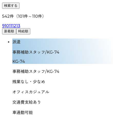
検索する
542
件（
101
件～
110
件）
9
10
11
12
13
新着順
時給順
派遣
事務補助スタッフ/KG-74
KG-74
事務補助スタッフ/KG-74
残業なし・少なめ
オフィスカジュアル
交通費支給あり
車通勤可能