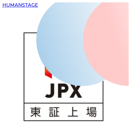
H
UMAN
S
TAGE