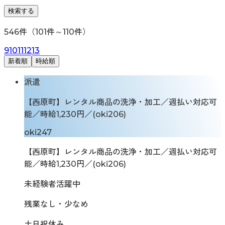
検索する
546
件（
101
件～
110
件）
9
10
11
12
13
新着順
時給順
派遣
【西原町】レンタル商品の洗浄・加工／週払い対応可
能／時給1,230円／(oki206)
oki247
【西原町】レンタル商品の洗浄・加工／週払い対応可
能／時給1,230円／(oki206)
未経験者活躍中
残業なし・少なめ
土日祝休み