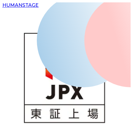
H
UMAN
S
TAGE