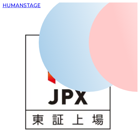
H
UMAN
S
TAGE