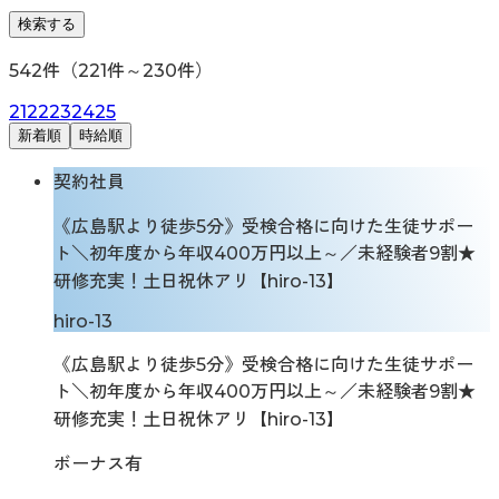
検索する
542
件（
221
件～
230
件）
21
22
23
24
25
新着順
時給順
契約社員
《広島駅より徒歩5分》受検合格に向けた生徒サポー
ト＼初年度から年収400万円以上～／未経験者9割★
研修充実！土日祝休アリ【hiro-13】
hiro-13
《広島駅より徒歩5分》受検合格に向けた生徒サポー
ト＼初年度から年収400万円以上～／未経験者9割★
研修充実！土日祝休アリ【hiro-13】
ボーナス有