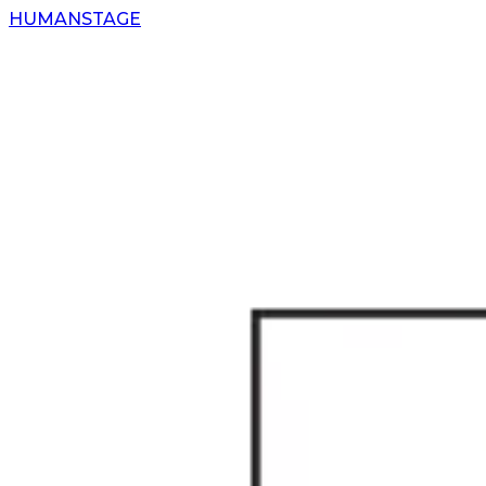
H
UMAN
S
TAGE