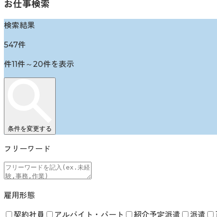
お仕事検索
検索結果
547
件
件
11
件～
20
件を表示
条件を変更する
フリーワード
雇用形態
契約社員
アルバイト・パート
紹介予定派遣
派遣