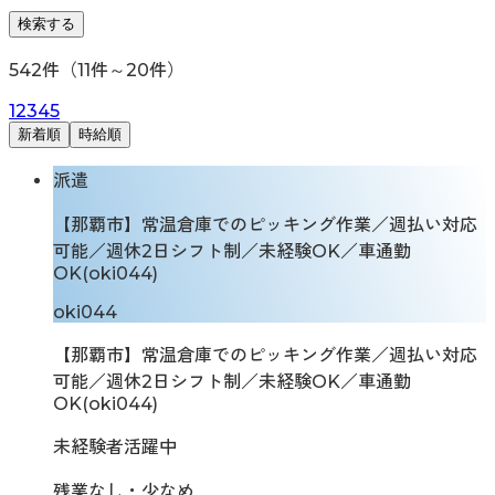
検索する
542
件（
11
件～
20
件）
1
2
3
4
5
新着順
時給順
派遣
【那覇市】常温倉庫でのピッキング作業／週払い対応
可能／週休2日シフト制／未経験OK／車通勤
OK(oki044)
oki044
【那覇市】常温倉庫でのピッキング作業／週払い対応
可能／週休2日シフト制／未経験OK／車通勤
OK(oki044)
未経験者活躍中
残業なし・少なめ