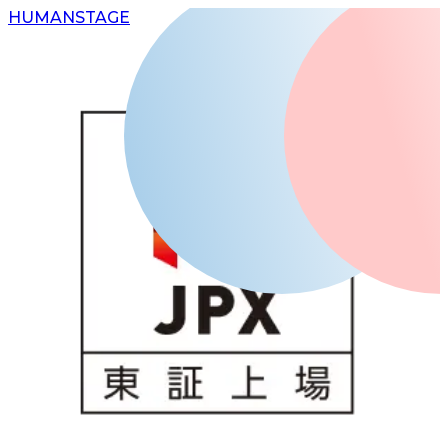
H
UMAN
S
TAGE