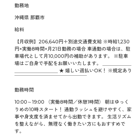
勤務地
沖縄県 那覇市
給料
【月収例】206,640円＋別途交通費支給 ※時給1,230
円×実働8時間×月21日勤務の場合 車通勤の場合は、駐
車場代として月10,000円の補助があります。 ※駐車
場はご自身で手配をお願いいたします。 ＿＿＿＿＿＿
＿＿＿＿＿＿＿＿＿ ★ 嬉しい週払いOK！ ※規定あり
￣￣￣￣￣￣￣￣￣￣￣￣￣￣￣
勤務時間
10:00～19:00 （実働8時間／休憩1時間） 朝はゆっく
りめの10時スタート！ 通勤ラッシュを避けやすく、家
事や身支度を済ませてから出勤できます。 生活リズム
を整えながら、無理なく働きたい方にもおすすめで
す。