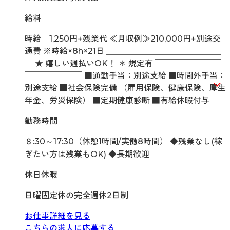
給料
時給 1,250円+残業代 ≪月収例≫210,000円+別途交
通費 ※時給×8h×21日 ＿＿＿＿＿＿＿＿＿＿＿＿＿＿
＿ ★ 嬉しい週払いOK！ ＊ 規定有 ￣￣￣￣￣￣￣￣
￣￣￣￣￣￣￣ ■通勤手当：別途支給 ■時間外手当：
別途支給 ■社会保険完備 （雇用保険、健康保険、厚生
年金、労災保険） ■定期健康診断 ■有給休暇付与
勤務時間
８:30～17:30（休憩1時間/実働8時間） ◆残業なし(稼
ぎたい方は残業もOK) ◆長期歓迎
休日休暇
日曜固定休の完全週休2日制
お仕事詳細を見る
こちらの求人に応募する