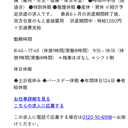
備（雇用・労災・健康・厚生年金） ●時間外手当（超
過分） ●特別休暇 ●看護休暇 ●産休・育休 ※紹介予
定派遣の求人です。 最長6ヶ月の派遣期間終了後、
双方合意のもと直接雇用 派遣期間中：時給1,550円
＋交通費支給
勤務時間
8:45～17:45（休憩1時間/実働8時間） 9:15～18:15（休
憩1時間/実働8時間） ＊残業ほぼなし ＊シフト制
休日休暇
◆土日祝休み ◆バースデー休暇 ◆年間休日124日 ◆有
給休暇
お仕事詳細を見る
こちらの求人に応募する
この求人に電話で応募する場合は
0120-10-6918
へお掛
けください。