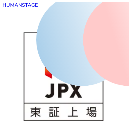
H
UMAN
S
TAGE