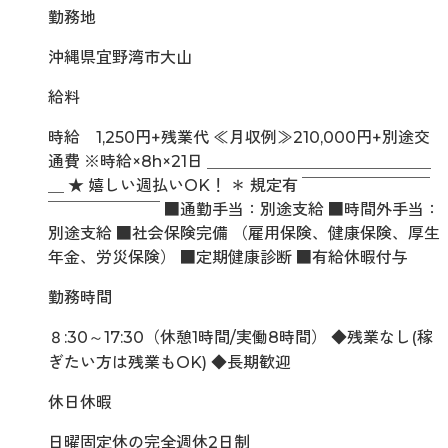
勤務地
沖縄県宜野湾市大山
給料
時給 1,250円+残業代 ≪月収例≫210,000円+別途交
通費 ※時給×8h×21日 ＿＿＿＿＿＿＿＿＿＿＿＿＿＿
＿ ★ 嬉しい週払いOK！ ＊ 規定有 ￣￣￣￣￣￣￣￣
￣￣￣￣￣￣￣ ■通勤手当：別途支給 ■時間外手当：
別途支給 ■社会保険完備 （雇用保険、健康保険、厚生
年金、労災保険） ■定期健康診断 ■有給休暇付与
勤務時間
８:30～17:30（休憩1時間/実働8時間） ◆残業なし(稼
ぎたい方は残業もOK) ◆長期歓迎
休日休暇
日曜固定休の完全週休2日制