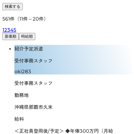
検索する
561
件（
11
件～
20
件）
1
2
3
4
5
新着順
時給順
紹介予定派遣
受付事務スタッフ
oki283
受付事務スタッフ
勤務地
沖縄県那覇市久米
給料
＜正社員登用後/予定＞ ◆年俸300万円（月給