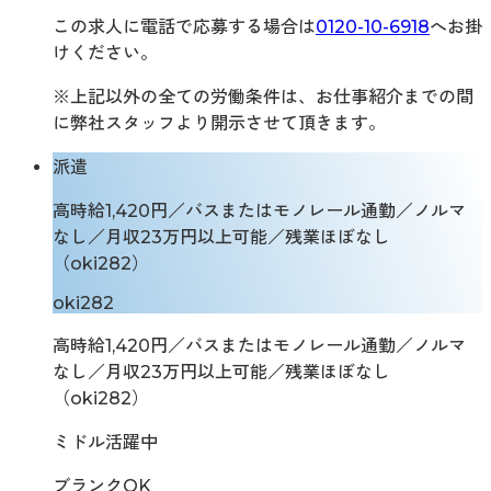
この求人に電話で応募する場合は
0120-10-6918
へお掛
けください。
※上記以外の全ての労働条件は、お仕事紹介までの間
に弊社スタッフより開示させて頂きます。
派遣
高時給1,420円／バスまたはモノレール通勤／ノルマ
なし／月収23万円以上可能／残業ほぼなし
（oki282）
oki282
高時給1,420円／バスまたはモノレール通勤／ノルマ
なし／月収23万円以上可能／残業ほぼなし
（oki282）
ミドル活躍中
ブランクOK