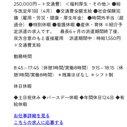
250,000円～＋交通費） ＜福利厚生・その他＞ ●給
与改定年1回（4月） ●交通費全額支給 ●社会保険完
備（雇用・労災・健康・厚生年金） ●時間外手当（超
過分） ●特別休暇 ●看護休暇 ●産休・育休 ※紹介予
定派遣の求人です。 最長6ヶ月の派遣期間終了後、
双方合意のもと直接雇用 派遣期間中：時給1,550円
＋交通費支給
勤務時間
8:45～17:45（休憩1時間/実働8時間） 9:15～18:15（休
憩1時間/実働8時間） ＊残業ほぼなし ＊シフト制
休日休暇
◆土日祝休み ◆バースデー休暇 ◆年間休日124日 ◆有
給休暇
お仕事詳細を見る
こちらの求人に応募する