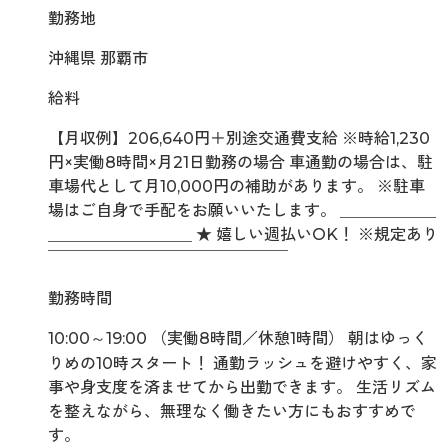
勤務地
沖縄県 那覇市
給料
【月収例】206,640円＋別途交通費支給 ※時給1,230
円×実働8時間×月21日勤務の場合 車通勤の場合は、駐
車場代として月10,000円の補助があります。 ※駐車
場はご自身で手配をお願いいたします。 ＿＿＿＿＿＿
＿＿＿＿＿＿＿＿＿ ★ 嬉しい週払いOK！ ※規定あり
￣￣￣￣￣￣￣￣￣￣￣￣￣￣￣
勤務時間
10:00～19:00 （実働8時間／休憩1時間） 朝はゆっく
りめの10時スタート！ 通勤ラッシュを避けやすく、家
事や身支度を済ませてから出勤できます。 生活リズム
を整えながら、無理なく働きたい方にもおすすめで
す。