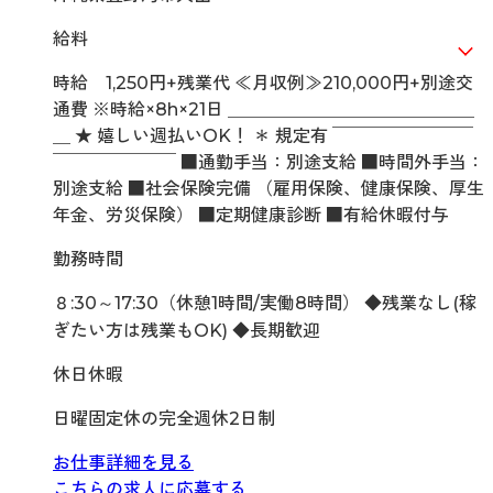
給料
時給 1,250円+残業代 ≪月収例≫210,000円+別途交
通費 ※時給×8h×21日 ＿＿＿＿＿＿＿＿＿＿＿＿＿＿
＿ ★ 嬉しい週払いOK！ ＊ 規定有 ￣￣￣￣￣￣￣￣
￣￣￣￣￣￣￣ ■通勤手当：別途支給 ■時間外手当：
別途支給 ■社会保険完備 （雇用保険、健康保険、厚生
年金、労災保険） ■定期健康診断 ■有給休暇付与
勤務時間
８:30～17:30（休憩1時間/実働8時間） ◆残業なし(稼
ぎたい方は残業もOK) ◆長期歓迎
休日休暇
日曜固定休の完全週休2日制
お仕事詳細を見る
こちらの求人に応募する