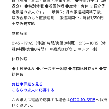
備（雇用・労災・健康・厚生年金） ●時間外手当（超
過分） ●特別休暇 ●看護休暇 ●産休・育休 ※紹介予
定派遣の求人です。 最長6ヶ月の派遣期間終了後、
双方合意のもと直接雇用 派遣期間中：時給1,550円
＋交通費支給
勤務時間
8:45～17:45（休憩1時間/実働8時間） 9:15～18:15（休
憩1時間/実働8時間） ＊残業ほぼなし ＊シフト制
休日休暇
◆土日祝休み ◆バースデー休暇 ◆年間休日124日 ◆有
給休暇
お仕事詳細を見る
こちらの求人に応募する
この求人に電話で応募する場合は
0120-10-6918
へお掛
けください。