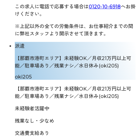
この求人に電話で応募する場合は
0120-10-6918
へお掛
けください。
※上記以外の全ての労働条件は、お仕事紹介までの間
に弊社スタッフより開示させて頂きます。
派遣
【那覇市港町エリア】未経験OK／月収21万円以上可
能／駐車場あり／残業ナシ／水日休み(oki205)
oki205
【那覇市港町エリア】未経験OK／月収21万円以上可
能／駐車場あり／残業ナシ／水日休み(oki205)
未経験者活躍中
残業なし・少なめ
交通費支給あり