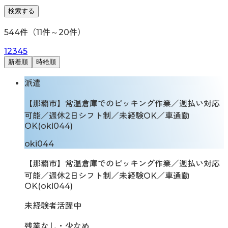
検索する
544
件（
11
件～
20
件）
1
2
3
4
5
新着順
時給順
派遣
【那覇市】常温倉庫でのピッキング作業／週払い対応
可能／週休2日シフト制／未経験OK／車通勤
OK(oki044)
oki044
【那覇市】常温倉庫でのピッキング作業／週払い対応
可能／週休2日シフト制／未経験OK／車通勤
OK(oki044)
未経験者活躍中
残業なし・少なめ