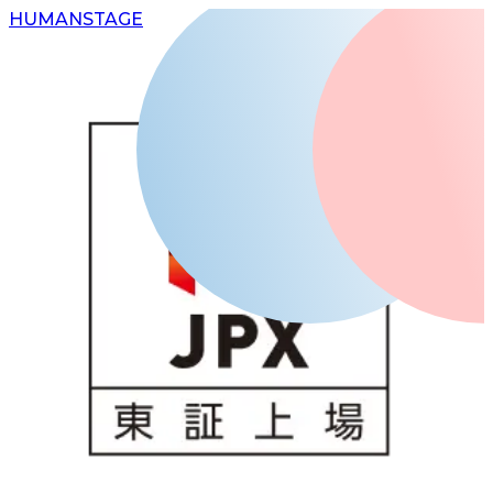
H
UMAN
S
TAGE