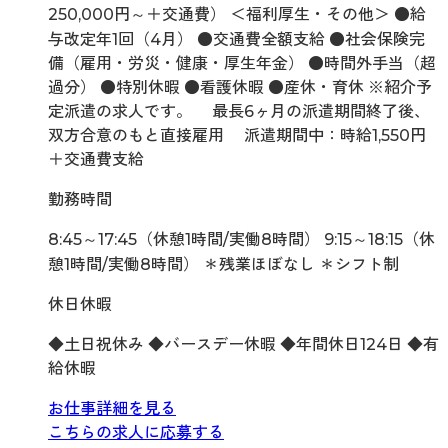
250,000円～＋交通費） ＜福利厚生・その他＞ ●給
与改定年1回（4月） ●交通費全額支給 ●社会保険完
備（雇用・労災・健康・厚生年金） ●時間外手当（超
過分） ●特別休暇 ●看護休暇 ●産休・育休 ※紹介予
定派遣の求人です。 最長6ヶ月の派遣期間終了後、
双方合意のもと直接雇用 派遣期間中：時給1,550円
＋交通費支給
勤務時間
8:45～17:45（休憩1時間/実働8時間） 9:15～18:15（休
憩1時間/実働8時間） ＊残業ほぼなし ＊シフト制
休日休暇
◆土日祝休み ◆バースデー休暇 ◆年間休日124日 ◆有
給休暇
お仕事詳細を見る
こちらの求人に応募する