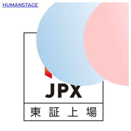
H
UMAN
S
TAGE