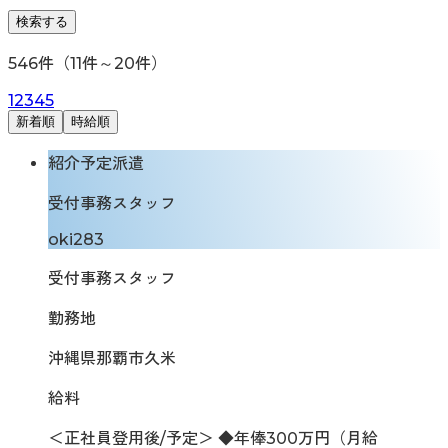
検索する
546
件（
11
件～
20
件）
1
2
3
4
5
新着順
時給順
紹介予定派遣
受付事務スタッフ
oki283
受付事務スタッフ
勤務地
沖縄県那覇市久米
給料
＜正社員登用後/予定＞ ◆年俸300万円（月給