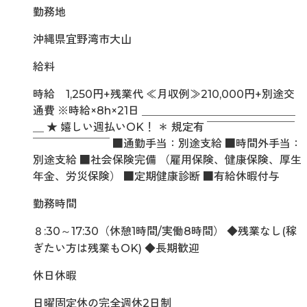
勤務地
沖縄県宜野湾市大山
給料
時給 1,250円+残業代 ≪月収例≫210,000円+別途交
通費 ※時給×8h×21日 ＿＿＿＿＿＿＿＿＿＿＿＿＿＿
＿ ★ 嬉しい週払いOK！ ＊ 規定有 ￣￣￣￣￣￣￣￣
￣￣￣￣￣￣￣ ■通勤手当：別途支給 ■時間外手当：
別途支給 ■社会保険完備 （雇用保険、健康保険、厚生
年金、労災保険） ■定期健康診断 ■有給休暇付与
勤務時間
８:30～17:30（休憩1時間/実働8時間） ◆残業なし(稼
ぎたい方は残業もOK) ◆長期歓迎
休日休暇
日曜固定休の完全週休2日制