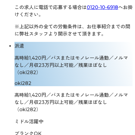
この求人に電話で応募する場合は
0120-10-6918
へお掛
けください。
※上記以外の全ての労働条件は、お仕事紹介までの間
に弊社スタッフより開示させて頂きます。
派遣
高時給1,420円／バスまたはモノレール通勤／ノルマ
なし／月収23万円以上可能／残業ほぼなし
（oki282）
oki282
高時給1,420円／バスまたはモノレール通勤／ノルマ
なし／月収23万円以上可能／残業ほぼなし
（oki282）
ミドル活躍中
ブランクOK