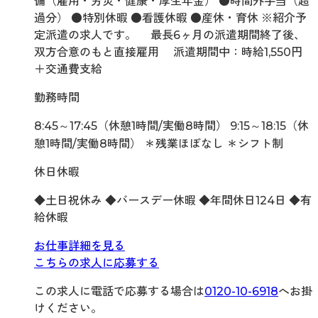
備（雇用・労災・健康・厚生年金） ●時間外手当（超
過分） ●特別休暇 ●看護休暇 ●産休・育休 ※紹介予
定派遣の求人です。 最長6ヶ月の派遣期間終了後、
双方合意のもと直接雇用 派遣期間中：時給1,550円
＋交通費支給
勤務時間
8:45～17:45（休憩1時間/実働8時間） 9:15～18:15（休
憩1時間/実働8時間） ＊残業ほぼなし ＊シフト制
休日休暇
◆土日祝休み ◆バースデー休暇 ◆年間休日124日 ◆有
給休暇
お仕事詳細を見る
こちらの求人に応募する
この求人に電話で応募する場合は
0120-10-6918
へお掛
けください。