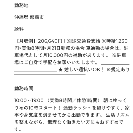
勤務地
沖縄県 那覇市
給料
【月収例】206,640円＋別途交通費支給 ※時給1,230
円×実働8時間×月21日勤務の場合 車通勤の場合は、駐
車場代として月10,000円の補助があります。 ※駐車
場はご自身で手配をお願いいたします。 ＿＿＿＿＿＿
＿＿＿＿＿＿＿＿＿ ★ 嬉しい週払いOK！ ※規定あり
￣￣￣￣￣￣￣￣￣￣￣￣￣￣￣
勤務時間
10:00～19:00 （実働8時間／休憩1時間） 朝はゆっく
りめの10時スタート！ 通勤ラッシュを避けやすく、家
事や身支度を済ませてから出勤できます。 生活リズム
を整えながら、無理なく働きたい方にもおすすめで
す。