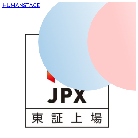
H
UMAN
S
TAGE