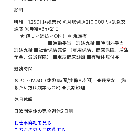
給料
時給 1,250円+残業代 ≪月収例≫210,000円+別途交
通費 ※時給×8h×21日 ＿＿＿＿＿＿＿＿＿＿＿＿＿＿
＿ ★ 嬉しい週払いOK！ ＊ 規定有 ￣￣￣￣￣￣￣￣
￣￣￣￣￣￣￣ ■通勤手当：別途支給 ■時間外手当：
別途支給 ■社会保険完備 （雇用保険、健康保険、厚生
年金、労災保険） ■定期健康診断 ■有給休暇付与
勤務時間
８:30～17:30（休憩1時間/実働8時間） ◆残業なし(稼
ぎたい方は残業もOK) ◆長期歓迎
休日休暇
日曜固定休の完全週休2日制
お仕事詳細を見る
こちらの求人に応募する