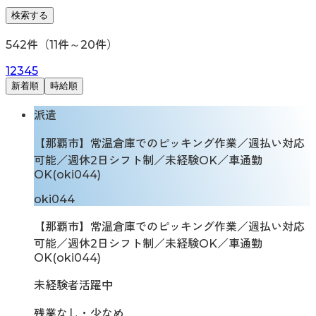
検索する
542
件（
11
件～
20
件）
1
2
3
4
5
新着順
時給順
派遣
【那覇市】常温倉庫でのピッキング作業／週払い対応
可能／週休2日シフト制／未経験OK／車通勤
OK(oki044)
oki044
【那覇市】常温倉庫でのピッキング作業／週払い対応
可能／週休2日シフト制／未経験OK／車通勤
OK(oki044)
未経験者活躍中
残業なし・少なめ