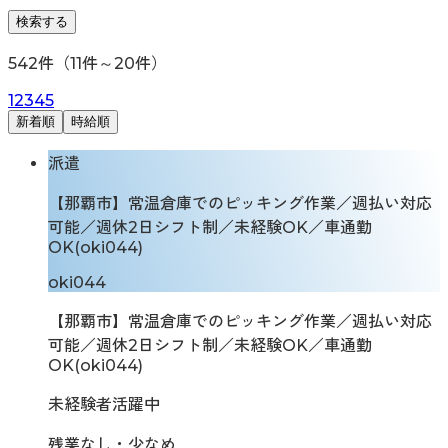
検索する
542
件（
11
件～
20
件）
1
2
3
4
5
新着順
時給順
派遣
【那覇市】常温倉庫でのピッキング作業／週払い対応
可能／週休2日シフト制／未経験OK／車通勤
OK(oki044)
oki044
【那覇市】常温倉庫でのピッキング作業／週払い対応
可能／週休2日シフト制／未経験OK／車通勤
OK(oki044)
未経験者活躍中
残業なし・少なめ