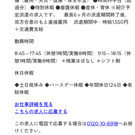
備（雇用・労災・健康・厚生年金） ●時間外手当（超
過分） ●特別休暇 ●看護休暇 ●産休・育休 ※紹介予
定派遣の求人です。 最長6ヶ月の派遣期間終了後、
双方合意のもと直接雇用 派遣期間中：時給1,550円
＋交通費支給
勤務時間
8:45～17:45（休憩1時間/実働8時間） 9:15～18:15（休
憩1時間/実働8時間） ＊残業ほぼなし ＊シフト制
休日休暇
◆土日祝休み ◆バースデー休暇 ◆年間休日124日 ◆有
給休暇
お仕事詳細を見る
こちらの求人に応募する
この求人に電話で応募する場合は
0120-10-6918
へお掛
けください。