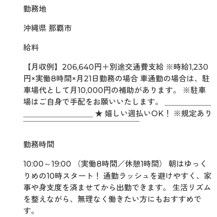
勤務地
沖縄県 那覇市
給料
【月収例】206,640円＋別途交通費支給 ※時給1,230
円×実働8時間×月21日勤務の場合 車通勤の場合は、駐
車場代として月10,000円の補助があります。 ※駐車
場はご自身で手配をお願いいたします。 ＿＿＿＿＿＿
＿＿＿＿＿＿＿＿＿ ★ 嬉しい週払いOK！ ※規定あり
￣￣￣￣￣￣￣￣￣￣￣￣￣￣￣
勤務時間
10:00～19:00 （実働8時間／休憩1時間） 朝はゆっく
りめの10時スタート！ 通勤ラッシュを避けやすく、家
事や身支度を済ませてから出勤できます。 生活リズム
を整えながら、無理なく働きたい方にもおすすめで
す。