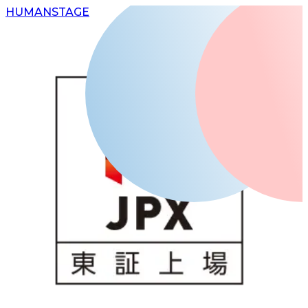
H
UMAN
S
TAGE