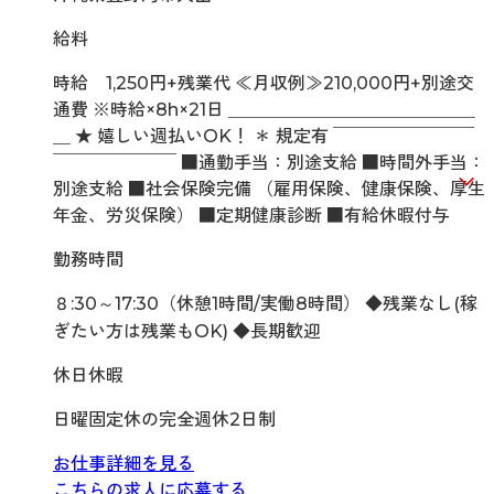
給料
時給 1,250円+残業代 ≪月収例≫210,000円+別途交
通費 ※時給×8h×21日 ＿＿＿＿＿＿＿＿＿＿＿＿＿＿
＿ ★ 嬉しい週払いOK！ ＊ 規定有 ￣￣￣￣￣￣￣￣
￣￣￣￣￣￣￣ ■通勤手当：別途支給 ■時間外手当：
別途支給 ■社会保険完備 （雇用保険、健康保険、厚生
年金、労災保険） ■定期健康診断 ■有給休暇付与
勤務時間
８:30～17:30（休憩1時間/実働8時間） ◆残業なし(稼
ぎたい方は残業もOK) ◆長期歓迎
休日休暇
日曜固定休の完全週休2日制
お仕事詳細を見る
こちらの求人に応募する