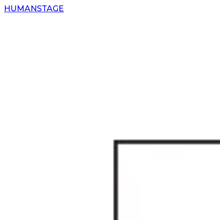
H
UMAN
S
TAGE