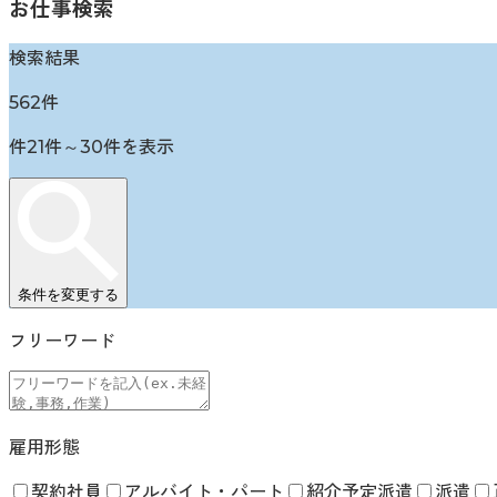
お仕事検索
検索結果
562
件
件
21
件～
30
件を表示
条件を変更する
フリーワード
雇用形態
契約社員
アルバイト・パート
紹介予定派遣
派遣