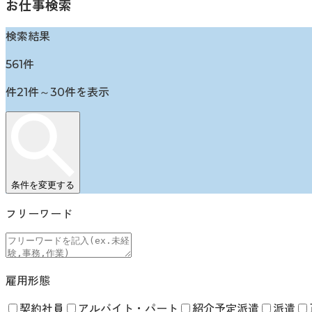
お仕事検索
検索結果
561
件
件
21
件～
30
件を表示
条件を変更する
フリーワード
雇用形態
契約社員
アルバイト・パート
紹介予定派遣
派遣