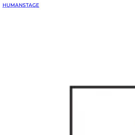
H
UMAN
S
TAGE