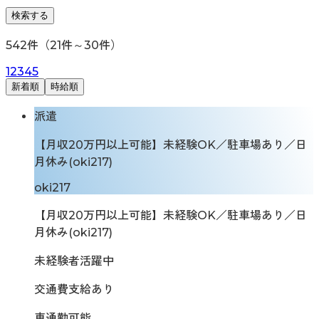
検索する
542
件（
21
件～
30
件）
1
2
3
4
5
新着順
時給順
派遣
【月収20万円以上可能】未経験OK／駐車場あり／日
月休み(oki217)
oki217
【月収20万円以上可能】未経験OK／駐車場あり／日
月休み(oki217)
未経験者活躍中
交通費支給あり
車通勤可能