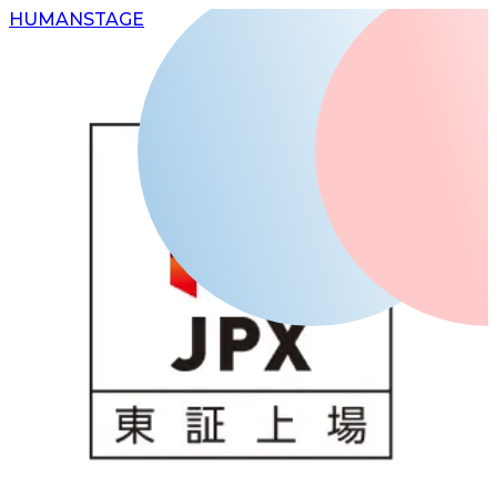
H
UMAN
S
TAGE