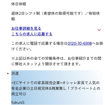
休日休暇
週休2日シフト制（希望休の取得可能です）／有給休
暇
お仕事詳細を見る
こちらの求人に応募する
この求人に電話で応募する場合は
0120-10-6918
へお掛
けください。
※上記以外の全ての労働条件は、お仕事紹介までの間
に弊社スタッフより開示させて頂きます。
派遣
<ECサイトでの家具販売企業>オシャレ家具で人気の
有名企業◎土日祝完休&残業無し！プライベートとの
両立可◎
fuku45