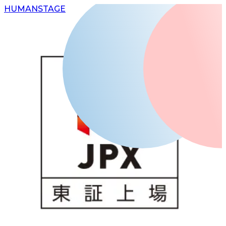
H
UMAN
S
TAGE