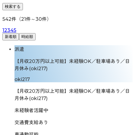
検索する
542
件（
21
件～
30
件）
1
2
3
4
5
新着順
時給順
派遣
【月収20万円以上可能】未経験OK／駐車場あり／日
月休み(oki217)
oki217
【月収20万円以上可能】未経験OK／駐車場あり／日
月休み(oki217)
未経験者活躍中
交通費支給あり
車通勤可能