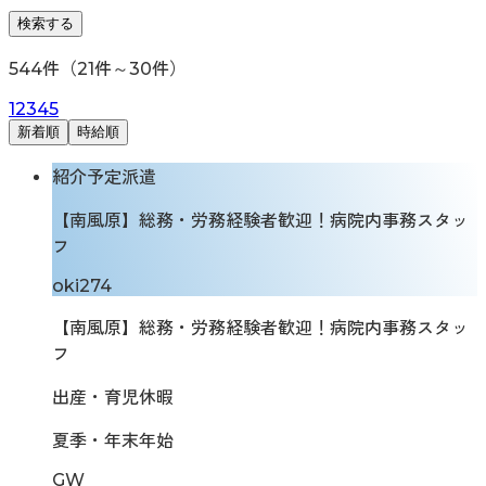
検索する
544
件（
21
件～
30
件）
1
2
3
4
5
新着順
時給順
紹介予定派遣
【南風原】総務・労務経験者歓迎！病院内事務スタッ
フ
oki274
【南風原】総務・労務経験者歓迎！病院内事務スタッ
フ
出産・育児休暇
夏季・年末年始
GW