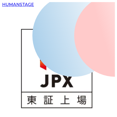
H
UMAN
S
TAGE