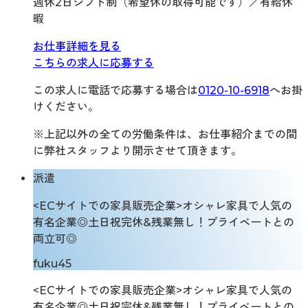
週休2日シフト制（希望休の取得可能です）／有給休
暇
お仕事詳細を見る
こちらの求人に応募する
この求人に電話で応募する場合は
0120-10-6918
へお掛
けください。
※上記以外の全ての労働条件は、お仕事紹介までの間
に弊社スタッフより開示させて頂きます。
派遣
<ECサイトでの家具販売企業>オシャレ家具で人気の
有名企業◎土日祝完休&残業無し！プライベートとの
両立可◎
fuku45
<ECサイトでの家具販売企業>オシャレ家具で人気の
有名企業◎土日祝完休&残業無し！プライベートとの