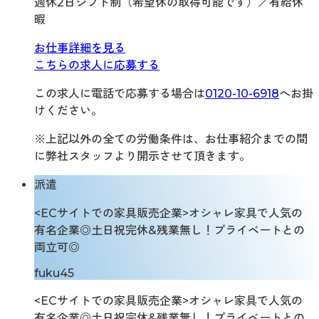
週休2日シフト制（希望休の取得可能です）／有給休
暇
お仕事詳細を見る
こちらの求人に応募する
この求人に電話で応募する場合は
0120-10-6918
へお掛
けください。
※上記以外の全ての労働条件は、お仕事紹介までの間
に弊社スタッフより開示させて頂きます。
派遣
<ECサイトでの家具販売企業>オシャレ家具で人気の
有名企業◎土日祝完休&残業無し！プライベートとの
両立可◎
fuku45
<ECサイトでの家具販売企業>オシャレ家具で人気の
有名企業◎土日祝完休&残業無し！プライベートとの