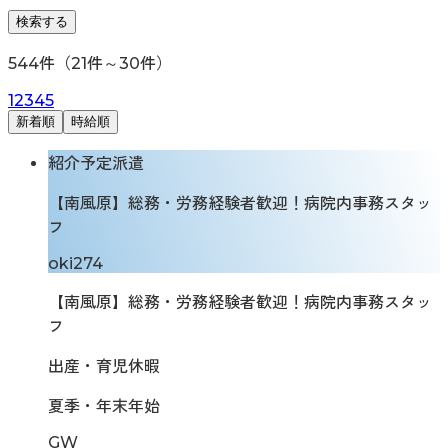
検索する
544
件（
21
件～
30
件）
1
2
3
4
5
新着順
時給順
紹介予定派遣
【南風原】総務・労務経験者歓迎！病院内事務スタッ
フ
oki274
【南風原】総務・労務経験者歓迎！病院内事務スタッ
フ
出産・育児休暇
夏季・年末年始
GW