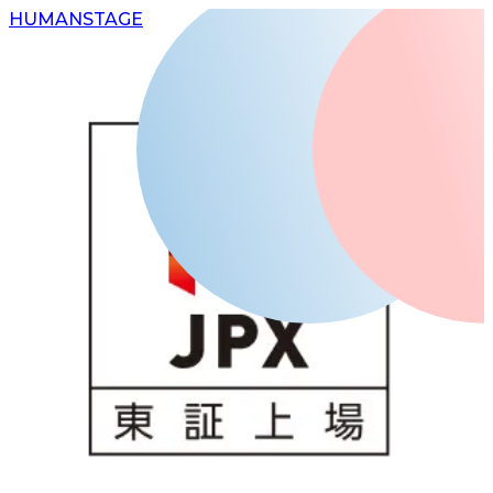
H
UMAN
S
TAGE