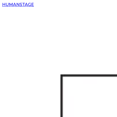
H
UMAN
S
TAGE