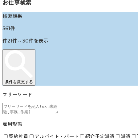
お仕事検索
検索結果
561
件
件
21
件～
30
件を表示
条件を変更する
フリーワード
雇用形態
契約社員
アルバイト・パート
紹介予定派遣
派遣