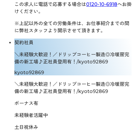
この求人に電話で応募する場合は
0120-10-6918
へお掛
けください。
※上記以外の全ての労働条件は、お仕事紹介までの間
に弊社スタッフより開示させて頂きます。
契約社員
＼未経験大歓迎！／ドリップコーヒー製造◎冷暖房完
備の新工場♪正社員登用有！/kyoto92869
kyoto92869
＼未経験大歓迎！／ドリップコーヒー製造◎冷暖房完
備の新工場♪正社員登用有！/kyoto92869
ボーナス有
未経験者活躍中
土日祝休み