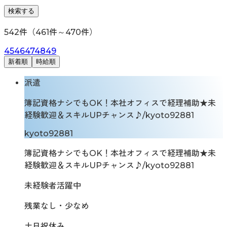
検索する
542
件（
461
件～
470
件）
45
46
47
48
49
新着順
時給順
派遣
簿記資格ナシでもOK！本社オフィスで経理補助★未
経験歓迎＆スキルUPチャンス♪/kyoto92881
kyoto92881
簿記資格ナシでもOK！本社オフィスで経理補助★未
経験歓迎＆スキルUPチャンス♪/kyoto92881
未経験者活躍中
残業なし・少なめ
土日祝休み