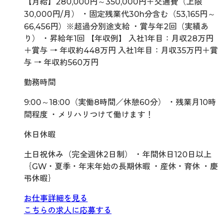
【月給】280,000円～350,000円＋交通費（上限
30,000円/月） ・固定残業代30h分含む（53,165円～
66,456円）※超過分別途支給 ・賞与年2回（実績あ
り） ・昇給年1回 【年収例】 入社1年目：月収28万円
＋賞与 → 年収約448万円 入社1年目：月収35万円＋賞
与 → 年収約560万円
勤務時間
9:00～18:00（実働8時間／休憩60分） ・残業月10時
間程度 ・メリハリつけて働けます！
休日休暇
土日祝休み（完全週休2日制） ・年間休日120日以上
｛GW・夏季・年末年始の長期休暇 ・産休・育休 ・慶
弔休暇｝
お仕事詳細を見る
こちらの求人に応募する