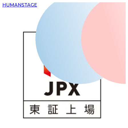
H
UMAN
S
TAGE