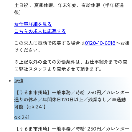
土日祝 、夏季休暇、年末年始、有給休暇（半年経過
後）
お仕事詳細を見る
こちらの求人に応募する
この求人に電話で応募する場合は
0120-10-6918
へお掛
けください。
※上記以外の全ての労働条件は、お仕事紹介までの間
に弊社スタッフより開示させて頂きます。
派遣
【うるま市州崎】一般事務／時給1,250円／カレンダー
通りの休み／年間休日120日以上／残業なし／車通勤
可能【oki241】
oki241
【うるま市州崎】一般事務／時給1,250円／カレンダー