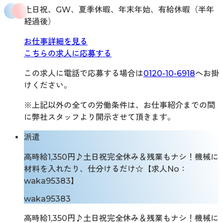
土日祝、GW、夏季休暇、年末年始、有給休暇（半年
経過後）
お仕事詳細を見る
こちらの求人に応募する
この求人に電話で応募する場合は
0120-10-6918
へお掛
けください。
※上記以外の全ての労働条件は、お仕事紹介までの間
に弊社スタッフより開示させて頂きます。
派遣
高時給1,350円♪土日祝完全休み＆残業もナシ！機械に
材料を入れたり、仕分けるだけ☆【求人No：
waka95383】
waka95383
高時給1,350円♪土日祝完全休み＆残業もナシ！機械に