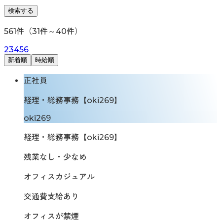
検索する
561
件（
31
件～
40
件）
2
3
4
5
6
新着順
時給順
正社員
経理・総務事務【oki269】
oki269
経理・総務事務【oki269】
残業なし・少なめ
オフィスカジュアル
交通費支給あり
オフィスが禁煙