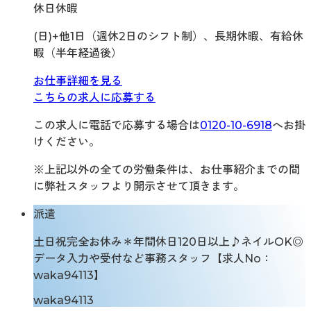
休日休暇
(日)+他1日（週休2日のシフト制）、長期休暇、有給休
暇（半年経過後）
お仕事詳細を見る
こちらの求人に応募する
この求人に電話で応募する場合は
0120-10-6918
へお掛
けください。
※上記以外の全ての労働条件は、お仕事紹介までの間
に弊社スタッフより開示させて頂きます。
派遣
土日祝完全お休み＊年間休日120日以上♪ネイルOK◎
データ入力や受付など事務スタッフ【求人No：
waka94113】
waka94113