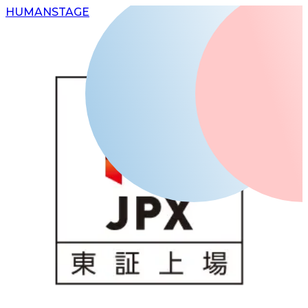
H
UMAN
S
TAGE