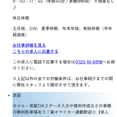
9：00～17：45（休憩45分／実働8時間） ＊残業なし
♪
休日休暇
土日祝、GW、夏季休暇、年末年始、有給休暇（半年
経過後）
お仕事詳細を見る
こちらの求人に応募する
この求人に電話で応募する場合は
0120-10-6918
へお掛
けください。
※上記以外の全ての労働条件は、お仕事紹介までの間
に弊社スタッフより開示させて頂きます。
派遣
ネイル・茶髪OK♪データ入力や資料作成などの事務
◎無料駐車場あり！楽々マイカー通勤歓迎☆【求人