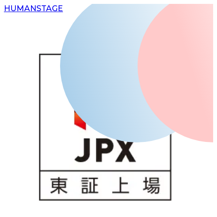
H
UMAN
S
TAGE