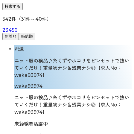
検索する
542
件（
31
件～
40
件）
2
3
4
5
6
新着順
時給順
派遣
ニット服の検品♪糸くずやホコリをピンセットで抜い
ていくだけ！重量物ナシ＆残業ナシ◎【求人No：
waka93974】
waka93974
ニット服の検品♪糸くずやホコリをピンセットで抜い
ていくだけ！重量物ナシ＆残業ナシ◎【求人No：
waka93974】
未経験者活躍中