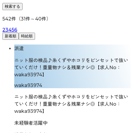
検索する
542
件（
31
件～
40
件）
2
3
4
5
6
新着順
時給順
派遣
ニット服の検品♪糸くずやホコリをピンセットで抜い
ていくだけ！重量物ナシ＆残業ナシ◎【求人No：
waka93974】
waka93974
ニット服の検品♪糸くずやホコリをピンセットで抜い
ていくだけ！重量物ナシ＆残業ナシ◎【求人No：
waka93974】
未経験者活躍中