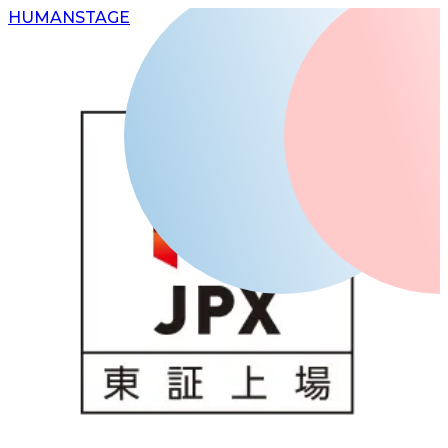
H
UMAN
S
TAGE