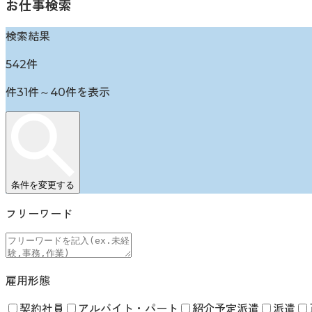
お仕事検索
検索結果
542
件
件
31
件～
40
件を表示
条件を変更する
フリーワード
雇用形態
契約社員
アルバイト・パート
紹介予定派遣
派遣