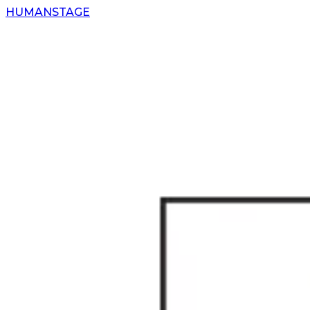
H
UMAN
S
TAGE