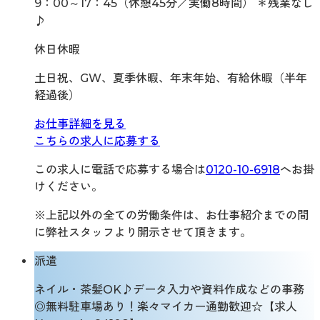
9：00～17：45（休憩45分／実働8時間） ＊残業なし
♪
休日休暇
土日祝、GW、夏季休暇、年末年始、有給休暇（半年
経過後）
お仕事詳細を見る
こちらの求人に応募する
この求人に電話で応募する場合は
0120-10-6918
へお掛
けください。
※上記以外の全ての労働条件は、お仕事紹介までの間
に弊社スタッフより開示させて頂きます。
派遣
ネイル・茶髪OK♪データ入力や資料作成などの事務
◎無料駐車場あり！楽々マイカー通勤歓迎☆【求人