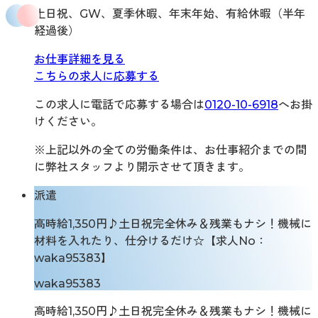
土日祝、GW、夏季休暇、年末年始、有給休暇（半年
経過後）
お仕事詳細を見る
こちらの求人に応募する
この求人に電話で応募する場合は
0120-10-6918
へお掛
けください。
※上記以外の全ての労働条件は、お仕事紹介までの間
に弊社スタッフより開示させて頂きます。
派遣
高時給1,350円♪土日祝完全休み＆残業もナシ！機械に
材料を入れたり、仕分けるだけ☆【求人No：
waka95383】
waka95383
高時給1,350円♪土日祝完全休み＆残業もナシ！機械に