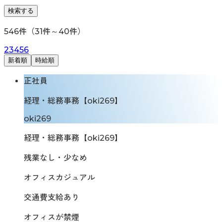
検索する
546
件（
31
件～
40
件）
2
3
4
5
6
新着順
時給順
正社員
経理・総務事務【oki269】
oki269
経理・総務事務【oki269】
残業なし・少なめ
オフィスカジュアル
交通費支給あり
オフィスが禁煙