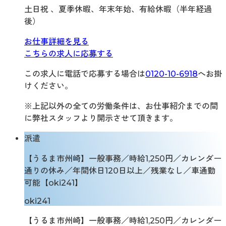
土日祝 、夏季休暇、年末年始、有給休暇（半年経過
後）
お仕事詳細を見る
こちらの求人に応募する
この求人に電話で応募する場合は
0120-10-6918
へお掛
けください。
※上記以外の全ての労働条件は、お仕事紹介までの間
に弊社スタッフより開示させて頂きます。
派遣
【うるま市州崎】一般事務／時給1,250円／カレンダー
通りの休み／年間休日120日以上／残業なし／車通勤
可能【oki241】
oki241
【うるま市州崎】一般事務／時給1,250円／カレンダー