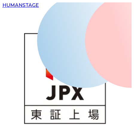
H
UMAN
S
TAGE