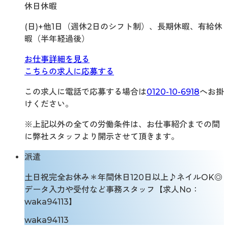
休日休暇
(日)+他1日（週休2日のシフト制）、長期休暇、有給休
暇（半年経過後）
お仕事詳細を見る
こちらの求人に応募する
この求人に電話で応募する場合は
0120-10-6918
へお掛
けください。
※上記以外の全ての労働条件は、お仕事紹介までの間
に弊社スタッフより開示させて頂きます。
派遣
土日祝完全お休み＊年間休日120日以上♪ネイルOK◎
データ入力や受付など事務スタッフ【求人No：
waka94113】
waka94113