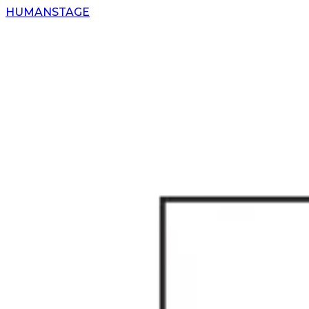
H
UMAN
S
TAGE