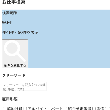
お仕事検索
検索結果
561
件
件
41
件～
50
件を表示
条件を変更する
フリーワード
雇用形態
契約社員
アルバイト・パート
紹介予定派遣
派遣