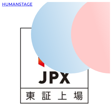
H
UMAN
S
TAGE