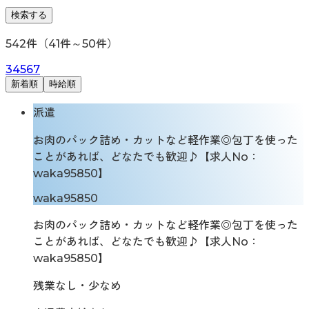
検索する
542
件（
41
件～
50
件）
3
4
5
6
7
新着順
時給順
派遣
お肉のパック詰め・カットなど軽作業◎包丁を使った
ことがあれば、どなたでも歓迎♪【求人No：
waka95850】
waka95850
お肉のパック詰め・カットなど軽作業◎包丁を使った
ことがあれば、どなたでも歓迎♪【求人No：
waka95850】
残業なし・少なめ