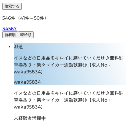
検索する
546
件（
41
件～
50
件）
3
4
5
6
7
新着順
時給順
派遣
イスなどの日用品をキレイに磨いていくだけ♪無料駐
車場あり・楽々マイカー通勤歓迎◎【求人No：
waka95834】
waka95834
イスなどの日用品をキレイに磨いていくだけ♪無料駐
車場あり・楽々マイカー通勤歓迎◎【求人No：
waka95834】
未経験者活躍中