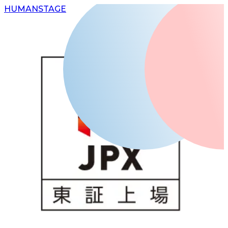
H
UMAN
S
TAGE