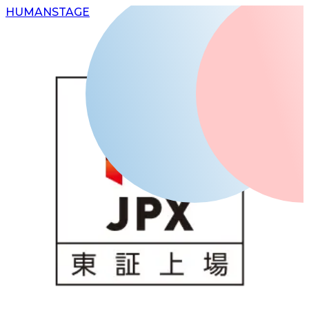
H
UMAN
S
TAGE