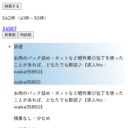
検索する
542
件（
41
件～
50
件）
3
4
5
6
7
新着順
時給順
派遣
お肉のパック詰め・カットなど軽作業◎包丁を使った
ことがあれば、どなたでも歓迎♪【求人No：
waka95850】
waka95850
お肉のパック詰め・カットなど軽作業◎包丁を使った
ことがあれば、どなたでも歓迎♪【求人No：
waka95850】
残業なし・少なめ