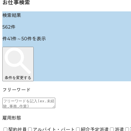
お仕事検索
検索結果
562
件
件
41
件～
50
件を表示
条件を変更する
フリーワード
雇用形態
契約社員
アルバイト・パート
紹介予定派遣
派遣