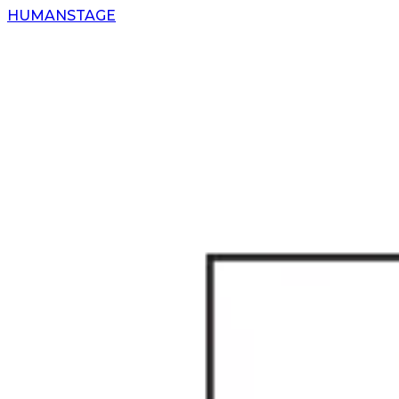
H
UMAN
S
TAGE