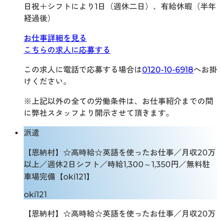
日祝＋シフトにより1日（週休二日）、有給休暇（半年
経過後）
お仕事詳細を見る
こちらの求人に応募する
この求人に電話で応募する場合は
0120-10-6918
へお掛
けください。
※上記以外の全ての労働条件は、お仕事紹介までの間
に弊社スタッフより開示させて頂きます。
派遣
【恩納村】☆高時給☆英語を使ったお仕事／月収20万
以上／週休2日シフト／時給1,300～1,350円／無料駐
車場完備【oki121】
oki121
【恩納村】☆高時給☆英語を使ったお仕事／月収20万