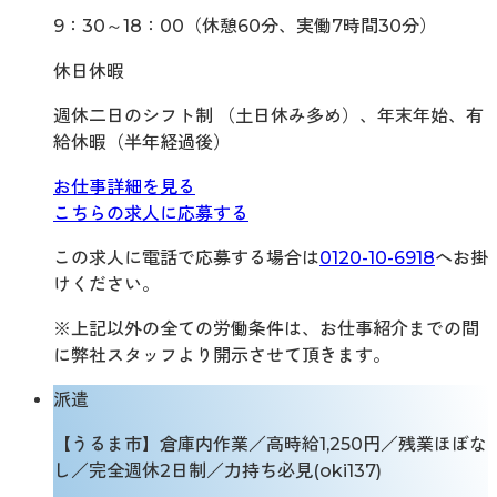
9：30～18：00（休憩60分、実働7時間30分）
休日休暇
週休二日のシフト制 （土日休み多め）、年末年始、有
給休暇（半年経過後）
お仕事詳細を見る
こちらの求人に応募する
この求人に電話で応募する場合は
0120-10-6918
へお掛
けください。
※上記以外の全ての労働条件は、お仕事紹介までの間
に弊社スタッフより開示させて頂きます。
派遣
【うるま市】倉庫内作業／高時給1,250円／残業ほぼな
し／完全週休2日制／力持ち必見(oki137)