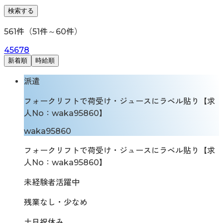
検索する
561
件（
51
件～
60
件）
4
5
6
7
8
新着順
時給順
派遣
フォークリフトで荷受け・ジュースにラベル貼り【求
人No：waka95860】
waka95860
フォークリフトで荷受け・ジュースにラベル貼り【求
人No：waka95860】
未経験者活躍中
残業なし・少なめ
土日祝休み