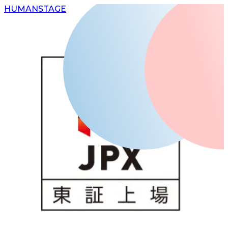
H
UMAN
S
TAGE