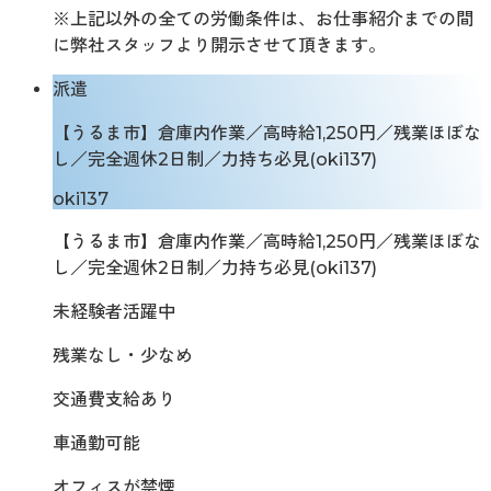
※上記以外の全ての労働条件は、お仕事紹介までの間
に弊社スタッフより開示させて頂きます。
派遣
【うるま市】倉庫内作業／高時給1,250円／残業ほぼな
し／完全週休2日制／力持ち必見(oki137)
oki137
【うるま市】倉庫内作業／高時給1,250円／残業ほぼな
し／完全週休2日制／力持ち必見(oki137)
未経験者活躍中
残業なし・少なめ
交通費支給あり
車通勤可能
オフィスが禁煙