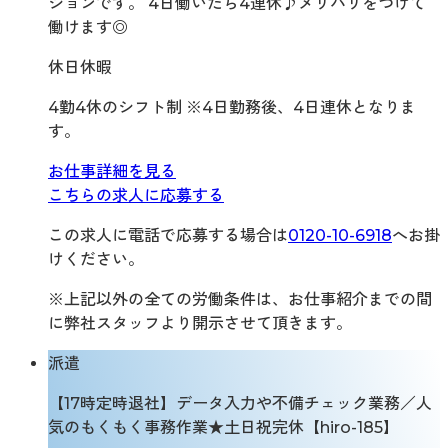
ションです。 4日働いたら4連休♪メリハリをつけて
働けます◎
休日休暇
4勤4休のシフト制 ※4日勤務後、4日連休となりま
す。
お仕事詳細を見る
こちらの求人に応募する
この求人に電話で応募する場合は
0120-10-6918
へお掛
けください。
※上記以外の全ての労働条件は、お仕事紹介までの間
に弊社スタッフより開示させて頂きます。
派遣
【17時定時退社】データ入力や不備チェック業務／人
気のもくもく事務作業★土日祝完休【hiro-185】