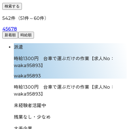
検索する
542
件（
51
件～
60
件）
4
5
6
7
8
新着順
時給順
派遣
時給1300円 台車で運ぶだけの作業【求人No：
waka95893】
waka95893
時給1300円 台車で運ぶだけの作業【求人No：
waka95893】
未経験者活躍中
残業なし・少なめ
大手企業