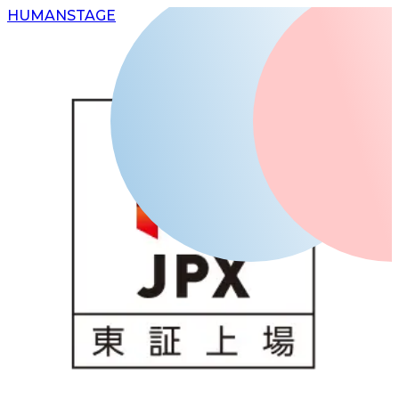
H
UMAN
S
TAGE