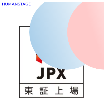
H
UMAN
S
TAGE