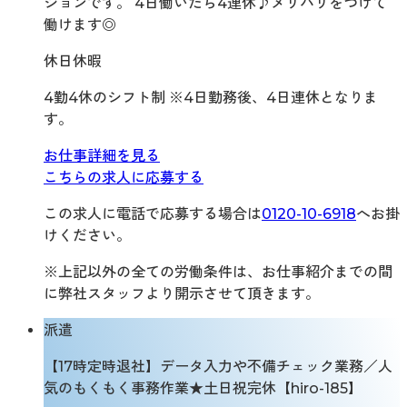
ションです。 4日働いたら4連休♪メリハリをつけて
働けます◎
休日休暇
4勤4休のシフト制 ※4日勤務後、4日連休となりま
す。
お仕事詳細を見る
こちらの求人に応募する
この求人に電話で応募する場合は
0120-10-6918
へお掛
けください。
※上記以外の全ての労働条件は、お仕事紹介までの間
に弊社スタッフより開示させて頂きます。
派遣
【17時定時退社】データ入力や不備チェック業務／人
気のもくもく事務作業★土日祝完休【hiro-185】