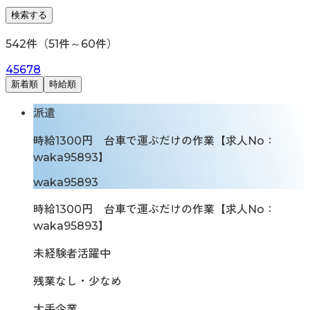
検索する
542
件（
51
件～
60
件）
4
5
6
7
8
新着順
時給順
派遣
時給1300円 台車で運ぶだけの作業【求人No：
waka95893】
waka95893
時給1300円 台車で運ぶだけの作業【求人No：
waka95893】
未経験者活躍中
残業なし・少なめ
大手企業