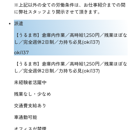
※上記以外の全ての労働条件は、お仕事紹介までの間
に弊社スタッフより開示させて頂きます。
派遣
【うるま市】倉庫内作業／高時給1,250円／残業ほぼな
し／完全週休2日制／力持ち必見(oki137)
oki137
【うるま市】倉庫内作業／高時給1,250円／残業ほぼな
し／完全週休2日制／力持ち必見(oki137)
未経験者活躍中
残業なし・少なめ
交通費支給あり
車通勤可能
オフィスが禁煙