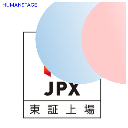
H
UMAN
S
TAGE