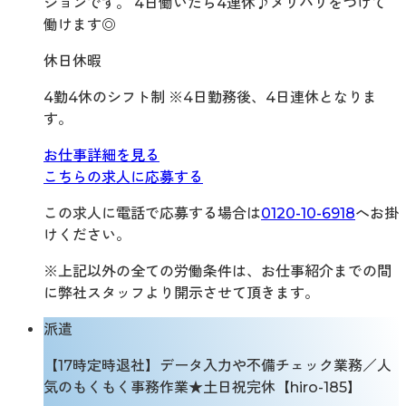
ションです。 4日働いたら4連休♪メリハリをつけて
働けます◎
休日休暇
4勤4休のシフト制 ※4日勤務後、4日連休となりま
す。
お仕事詳細を見る
こちらの求人に応募する
この求人に電話で応募する場合は
0120-10-6918
へお掛
けください。
※上記以外の全ての労働条件は、お仕事紹介までの間
に弊社スタッフより開示させて頂きます。
派遣
【17時定時退社】データ入力や不備チェック業務／人
気のもくもく事務作業★土日祝完休【hiro-185】