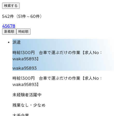
検索する
542
件（
51
件～
60
件）
4
5
6
7
8
新着順
時給順
派遣
時給1300円 台車で運ぶだけの作業【求人No：
waka95893】
waka95893
時給1300円 台車で運ぶだけの作業【求人No：
waka95893】
未経験者活躍中
残業なし・少なめ
大手企業