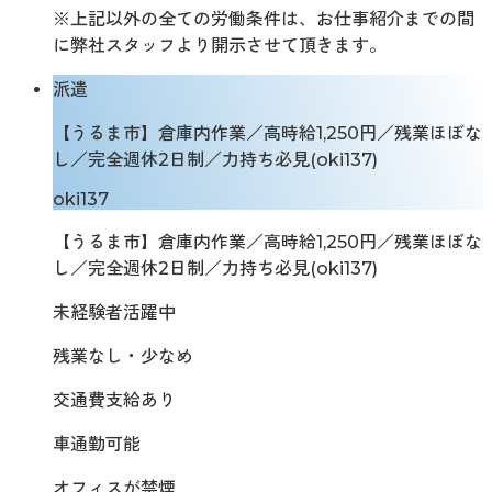
※上記以外の全ての労働条件は、お仕事紹介までの間
に弊社スタッフより開示させて頂きます。
派遣
【うるま市】倉庫内作業／高時給1,250円／残業ほぼな
し／完全週休2日制／力持ち必見(oki137)
oki137
【うるま市】倉庫内作業／高時給1,250円／残業ほぼな
し／完全週休2日制／力持ち必見(oki137)
未経験者活躍中
残業なし・少なめ
交通費支給あり
車通勤可能
オフィスが禁煙