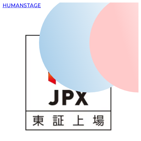
H
UMAN
S
TAGE