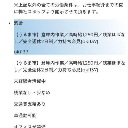
※上記以外の全ての労働条件は、お仕事紹介までの間
に弊社スタッフより開示させて頂きます。
派遣
【うるま市】倉庫内作業／高時給1,250円／残業ほぼな
し／完全週休2日制／力持ち必見(oki137)
oki137
【うるま市】倉庫内作業／高時給1,250円／残業ほぼな
し／完全週休2日制／力持ち必見(oki137)
未経験者活躍中
残業なし・少なめ
交通費支給あり
車通勤可能
オフィスが禁煙