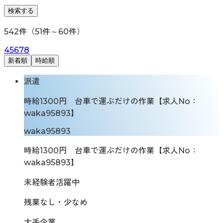
検索する
542
件（
51
件～
60
件）
4
5
6
7
8
新着順
時給順
派遣
時給1300円 台車で運ぶだけの作業【求人No：
waka95893】
waka95893
時給1300円 台車で運ぶだけの作業【求人No：
waka95893】
未経験者活躍中
残業なし・少なめ
大手企業