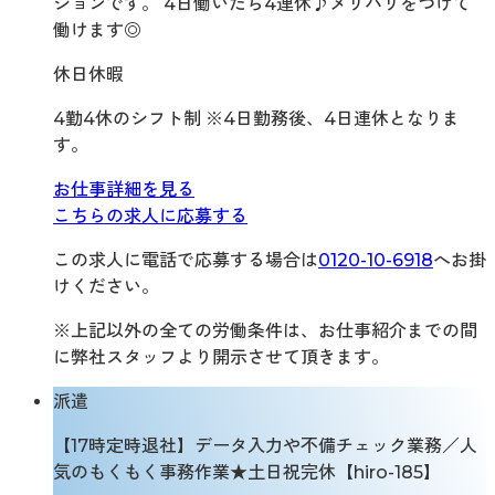
ションです。 4日働いたら4連休♪メリハリをつけて
働けます◎
休日休暇
4勤4休のシフト制 ※4日勤務後、4日連休となりま
す。
お仕事詳細を見る
こちらの求人に応募する
この求人に電話で応募する場合は
0120-10-6918
へお掛
けください。
※上記以外の全ての労働条件は、お仕事紹介までの間
に弊社スタッフより開示させて頂きます。
派遣
【17時定時退社】データ入力や不備チェック業務／人
気のもくもく事務作業★土日祝完休【hiro-185】