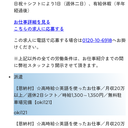
日祝＋シフトにより1日（週休二日）、有給休暇（半年
経過後）
お仕事詳細を見る
こちらの求人に応募する
この求人に電話で応募する場合は
0120-10-6918
へお掛
けください。
※上記以外の全ての労働条件は、お仕事紹介までの間
に弊社スタッフより開示させて頂きます。
派遣
【恩納村】☆高時給☆英語を使ったお仕事／月収20万
以上／週休2日シフト／時給1,300～1,350円／無料駐
車場完備【oki121】
oki121
【恩納村】☆高時給☆英語を使ったお仕事／月収20万