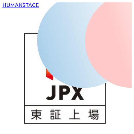
H
UMAN
S
TAGE