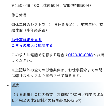
9：30～18：00（休憩60分、実働7時間30分）
休日休暇
週休二日のシフト制 （土日休み多め）、年末年始、有
給休暇（半年経過後）
お仕事詳細を見る
こちらの求人に応募する
この求人に電話で応募する場合は
0120-10-6918
へお掛
けください。
※上記以外の全ての労働条件は、お仕事紹介までの間
に弊社スタッフより開示させて頂きます。
派遣
【うるま市】倉庫内作業／高時給1,250円／残業ほぼな
し／完全週休2日制／力持ち必見(oki137)