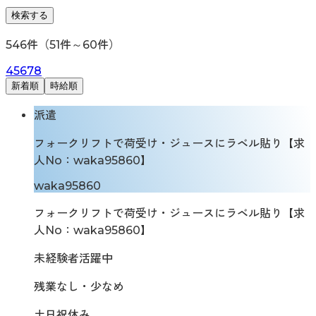
検索する
546
件（
51
件～
60
件）
4
5
6
7
8
新着順
時給順
派遣
フォークリフトで荷受け・ジュースにラベル貼り【求
人No：waka95860】
waka95860
フォークリフトで荷受け・ジュースにラベル貼り【求
人No：waka95860】
未経験者活躍中
残業なし・少なめ
土日祝休み