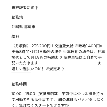
未経験者活躍中
勤務地
沖縄県 那覇市
給料
〈月収例〉 235,200円＋交通費支給 ※時給1,400円×
実働8時間×月21日勤務の場合 ※車通勤の場合は、駐車
場代として月1万円の補助あり ※駐車場はご自身で手
配いただきます ＿＿＿＿＿＿＿＿＿＿＿＿＿＿＿ ★
嬉しい週払いOK！ ※規定あり ￣￣￣￣￣￣￣￣￣￣
￣￣￣￣￣
勤務時間
10:00～19:00（実働8時間） 午前中に少し余裕を持っ
て出勤できるお仕事です。 朝の準備もバタバタしにく
く、無理なくスタートできます◎