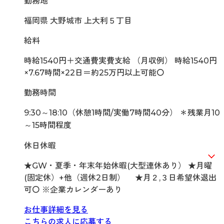
勤務地
福岡県 大野城市 上大利５丁目
給料
時給1540円＋交通費実費支給 （月収例） 時給1540円
×7.67時間×22日＝約25万円以上可能〇
勤務時間
9:30～18:10（休憩1時間/実働7時間40分） ＊残業月10
～15時間程度
休日休暇
★GW・夏季・年末年始休暇(大型連休あり） ★月曜
(固定休）+他（週休2日制） ★月２,３日希望休退出
可〇 ※企業カレンダーあり
お仕事詳細を見る
こちらの求人に応募する