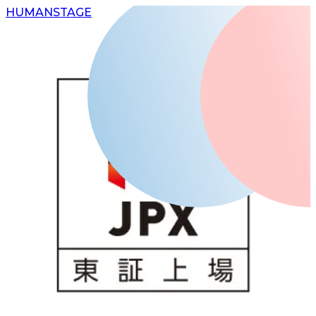
H
UMAN
S
TAGE