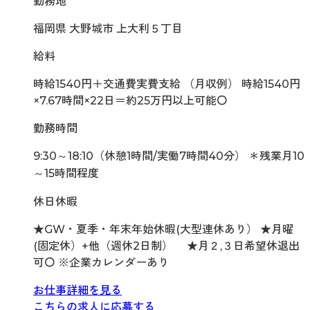
勤務地
福岡県 大野城市 上大利５丁目
給料
時給1540円＋交通費実費支給 （月収例） 時給1540円
×7.67時間×22日＝約25万円以上可能〇
勤務時間
9:30～18:10（休憩1時間/実働7時間40分） ＊残業月10
～15時間程度
休日休暇
★GW・夏季・年末年始休暇(大型連休あり） ★月曜
(固定休）+他（週休2日制） ★月２,３日希望休退出
可〇 ※企業カレンダーあり
お仕事詳細を見る
こちらの求人に応募する