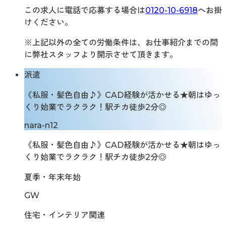
この求人に電話で応募する場合は
0120-10-6918
へお掛
けください。
※上記以外の全ての労働条件は、お仕事紹介までの間
に弊社スタッフより開示させて頂きます。
派遣
《私服・髪色自由♪》CAD経験が活かせる★朝はゆっ
くり始業でラクラク！駅チカ徒歩2分◎
nara-n12
《私服・髪色自由♪》CAD経験が活かせる★朝はゆっ
くり始業でラクラク！駅チカ徒歩2分◎
夏季・年末年始
GW
住宅・インテリア関連