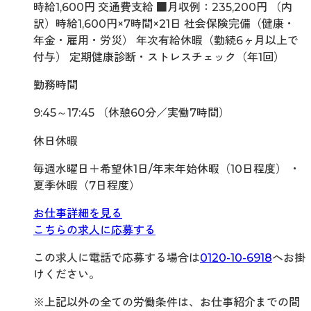
時給1,600円 交通費支給 ■月収例：235,200円 （内
訳）時給1,600円×7時間×21日 社会保険完備（健康・
年金・雇用・労災） 年次有給休暇（勤続6ヶ月以上で
付与） 定期健康診断・ストレスチェック（年1回）
勤務時間
9:45～17:45 （休憩60分／実働7時間）
休日休暇
毎週水曜日＋希望休1日/年末年始休暇（10日程度） ・
夏季休暇（7日程度）
お仕事詳細を見る
こちらの求人に応募する
この求人に電話で応募する場合は
0120-10-6918
へお掛
けください。
※上記以外の全ての労働条件は、お仕事紹介までの間