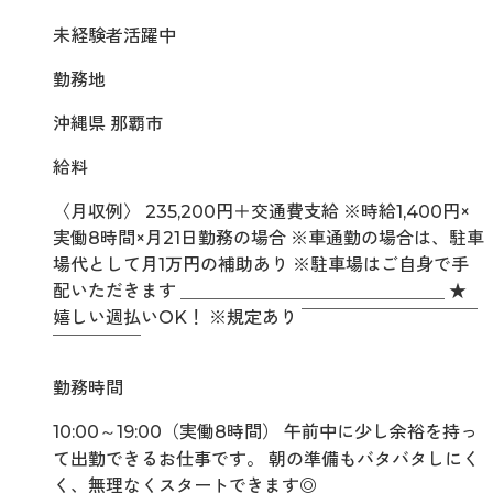
未経験者活躍中
勤務地
沖縄県 那覇市
給料
〈月収例〉 235,200円＋交通費支給 ※時給1,400円×
実働8時間×月21日勤務の場合 ※車通勤の場合は、駐車
場代として月1万円の補助あり ※駐車場はご自身で手
配いただきます ＿＿＿＿＿＿＿＿＿＿＿＿＿＿＿ ★
嬉しい週払いOK！ ※規定あり ￣￣￣￣￣￣￣￣￣￣
￣￣￣￣￣
勤務時間
10:00～19:00（実働8時間） 午前中に少し余裕を持っ
て出勤できるお仕事です。 朝の準備もバタバタしにく
く、無理なくスタートできます◎