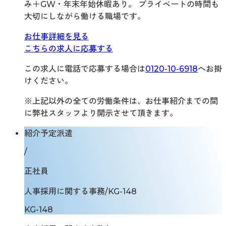
み＋GW・年末年始休暇あり。 プライベートの時間も
大切にしながら働ける職場です。
お仕事詳細を見る
こちらの求人に応募する
この求人に電話で応募する場合は
0120-10-6918
へお掛
けください。
※上記以外の全ての労働条件は、お仕事紹介までの間
に弊社スタッフより開示させて頂きます。
紹介予定派遣
/
正社員
人事採用に関する事務/KG-148
KG-148