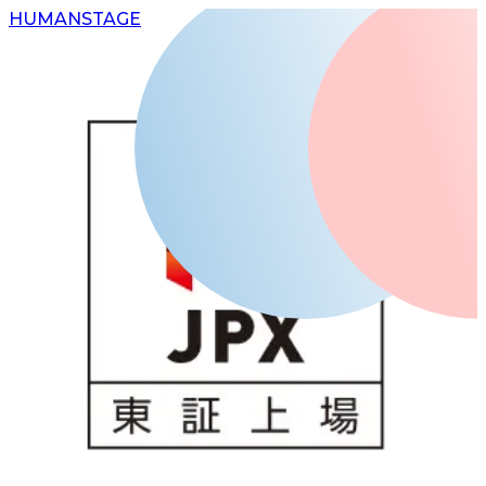
H
UMAN
S
TAGE