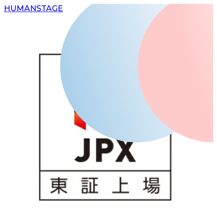
H
UMAN
S
TAGE