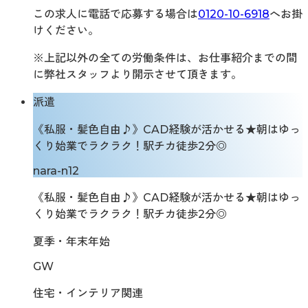
この求人に電話で応募する場合は
0120-10-6918
へお掛
けください。
※上記以外の全ての労働条件は、お仕事紹介までの間
に弊社スタッフより開示させて頂きます。
派遣
《私服・髪色自由♪》CAD経験が活かせる★朝はゆっ
くり始業でラクラク！駅チカ徒歩2分◎
nara-n12
《私服・髪色自由♪》CAD経験が活かせる★朝はゆっ
くり始業でラクラク！駅チカ徒歩2分◎
夏季・年末年始
GW
住宅・インテリア関連