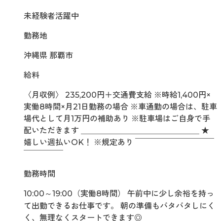
未経験者活躍中
勤務地
沖縄県 那覇市
給料
〈月収例〉 235,200円＋交通費支給 ※時給1,400円×
実働8時間×月21日勤務の場合 ※車通勤の場合は、駐車
場代として月1万円の補助あり ※駐車場はご自身で手
配いただきます ＿＿＿＿＿＿＿＿＿＿＿＿＿＿＿ ★
嬉しい週払いOK！ ※規定あり ￣￣￣￣￣￣￣￣￣￣
￣￣￣￣￣
勤務時間
10:00～19:00（実働8時間） 午前中に少し余裕を持っ
て出勤できるお仕事です。 朝の準備もバタバタしにく
く、無理なくスタートできます◎