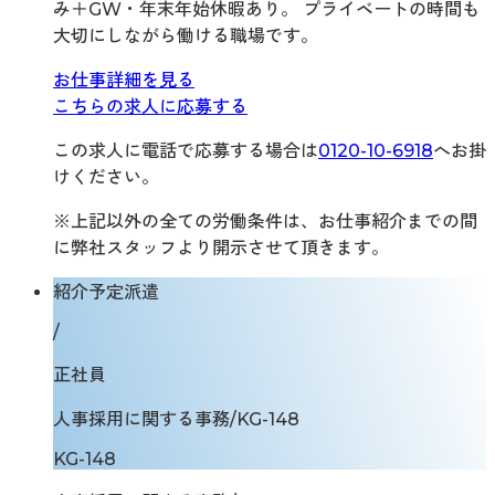
み＋GW・年末年始休暇あり。 プライベートの時間も
大切にしながら働ける職場です。
お仕事詳細を見る
こちらの求人に応募する
この求人に電話で応募する場合は
0120-10-6918
へお掛
けください。
※上記以外の全ての労働条件は、お仕事紹介までの間
に弊社スタッフより開示させて頂きます。
紹介予定派遣
/
正社員
人事採用に関する事務/KG-148
KG-148