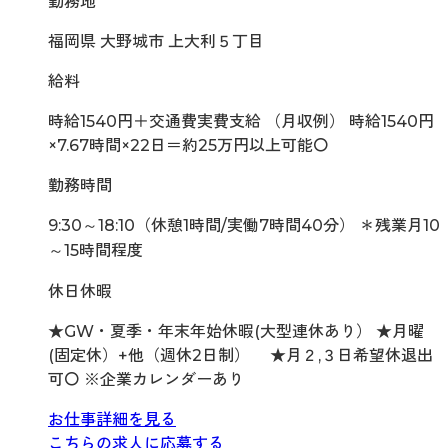
勤務地
福岡県 大野城市 上大利５丁目
給料
時給1540円＋交通費実費支給 （月収例） 時給1540円
×7.67時間×22日＝約25万円以上可能〇
勤務時間
9:30～18:10（休憩1時間/実働7時間40分） ＊残業月10
～15時間程度
休日休暇
★GW・夏季・年末年始休暇(大型連休あり） ★月曜
(固定休）+他（週休2日制） ★月２,３日希望休退出
可〇 ※企業カレンダーあり
お仕事詳細を見る
こちらの求人に応募する