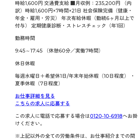
時給1,600円 交通費支給 ■月収例：235,200円 （内
訳）時給1,600円×7時間×21日 社会保険完備（健康・
年金・雇用・労災） 年次有給休暇（勤続6ヶ月以上で
付与） 定期健康診断・ストレスチェック（年1回）
勤務時間
9:45～17:45 （休憩60分／実働7時間）
休日休暇
毎週水曜日＋希望休1日/年末年始休暇（10日程度） ・
夏季休暇（7日程度）
お仕事詳細を見る
こちらの求人に応募する
この求人に電話で応募する場合は
0120-10-6918
へお掛
けください。
※上記以外の全ての労働条件は、お仕事紹介までの間