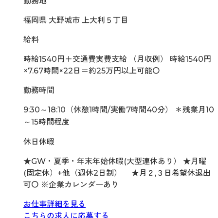
勤務地
福岡県 大野城市 上大利５丁目
給料
時給1540円＋交通費実費支給 （月収例） 時給1540円
×7.67時間×22日＝約25万円以上可能〇
勤務時間
9:30～18:10（休憩1時間/実働7時間40分） ＊残業月10
～15時間程度
休日休暇
★GW・夏季・年末年始休暇(大型連休あり） ★月曜
(固定休）+他（週休2日制） ★月２,３日希望休退出
可〇 ※企業カレンダーあり
お仕事詳細を見る
こちらの求人に応募する