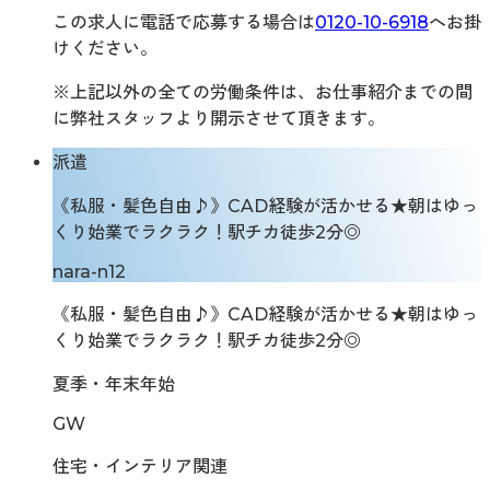
この求人に電話で応募する場合は
0120-10-6918
へお掛
けください。
※上記以外の全ての労働条件は、お仕事紹介までの間
に弊社スタッフより開示させて頂きます。
派遣
《私服・髪色自由♪》CAD経験が活かせる★朝はゆっ
くり始業でラクラク！駅チカ徒歩2分◎
nara-n12
《私服・髪色自由♪》CAD経験が活かせる★朝はゆっ
くり始業でラクラク！駅チカ徒歩2分◎
夏季・年末年始
GW
住宅・インテリア関連