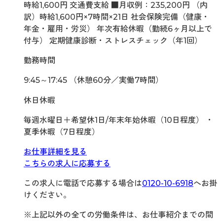
時給1,600円 交通費支給 ■月収例：235,200円 （内
訳）時給1,600円×7時間×21日 社会保険完備（健康・
年金・雇用・労災） 年次有給休暇（勤続6ヶ月以上で
付与） 定期健康診断・ストレスチェック（年1回）
勤務時間
9:45～17:45 （休憩60分／実働7時間）
休日休暇
毎週水曜日＋希望休1日/年末年始休暇（10日程度） ・
夏季休暇（7日程度）
お仕事詳細を見る
こちらの求人に応募する
この求人に電話で応募する場合は
0120-10-6918
へお掛
けください。
※上記以外の全ての労働条件は、お仕事紹介までの間