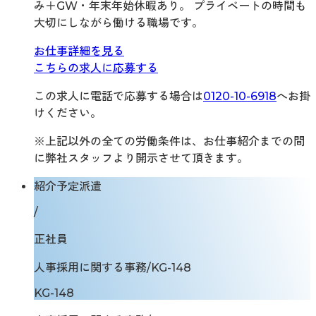
み＋GW・年末年始休暇あり。 プライベートの時間も
大切にしながら働ける職場です。
お仕事詳細を見る
こちらの求人に応募する
この求人に電話で応募する場合は
0120-10-6918
へお掛
けください。
※上記以外の全ての労働条件は、お仕事紹介までの間
に弊社スタッフより開示させて頂きます。
紹介予定派遣
/
正社員
人事採用に関する事務/KG-148
KG-148