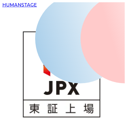
H
UMAN
S
TAGE