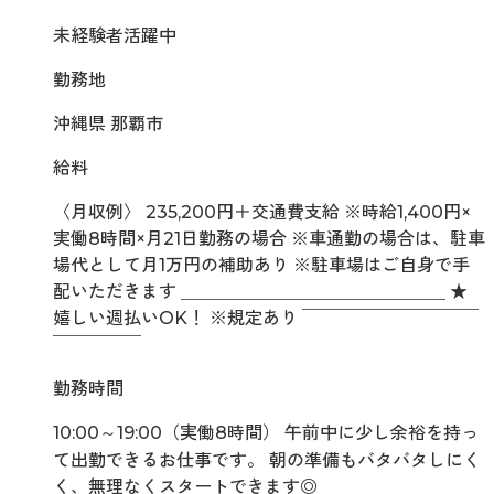
未経験者活躍中
勤務地
沖縄県 那覇市
給料
〈月収例〉 235,200円＋交通費支給 ※時給1,400円×
実働8時間×月21日勤務の場合 ※車通勤の場合は、駐車
場代として月1万円の補助あり ※駐車場はご自身で手
配いただきます ＿＿＿＿＿＿＿＿＿＿＿＿＿＿＿ ★
嬉しい週払いOK！ ※規定あり ￣￣￣￣￣￣￣￣￣￣
￣￣￣￣￣
勤務時間
10:00～19:00（実働8時間） 午前中に少し余裕を持っ
て出勤できるお仕事です。 朝の準備もバタバタしにく
く、無理なくスタートできます◎