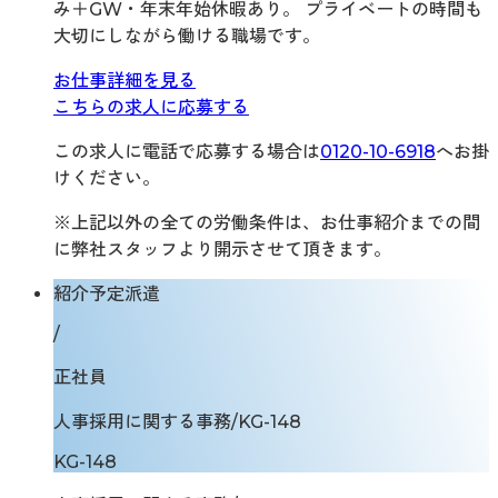
み＋GW・年末年始休暇あり。 プライベートの時間も
大切にしながら働ける職場です。
お仕事詳細を見る
こちらの求人に応募する
この求人に電話で応募する場合は
0120-10-6918
へお掛
けください。
※上記以外の全ての労働条件は、お仕事紹介までの間
に弊社スタッフより開示させて頂きます。
紹介予定派遣
/
正社員
人事採用に関する事務/KG-148
KG-148