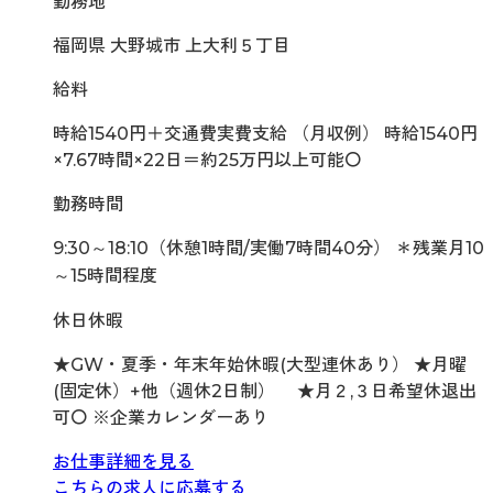
勤務地
福岡県 大野城市 上大利５丁目
給料
時給1540円＋交通費実費支給 （月収例） 時給1540円
×7.67時間×22日＝約25万円以上可能〇
勤務時間
9:30～18:10（休憩1時間/実働7時間40分） ＊残業月10
～15時間程度
休日休暇
★GW・夏季・年末年始休暇(大型連休あり） ★月曜
(固定休）+他（週休2日制） ★月２,３日希望休退出
可〇 ※企業カレンダーあり
お仕事詳細を見る
こちらの求人に応募する