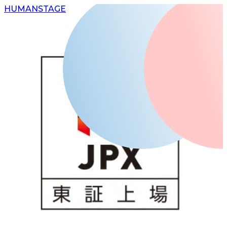
H
UMAN
S
TAGE