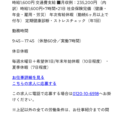
時給1,600円 交通費支給 ■月収例：235,200円 （内
訳）時給1,600円×7時間×21日 社会保険完備（健康・
年金・雇用・労災） 年次有給休暇（勤続6ヶ月以上で
付与） 定期健康診断・ストレスチェック（年1回）
勤務時間
9:45～17:45 （休憩60分／実働7時間）
休日休暇
毎週水曜日＋希望休1日/年末年始休暇（10日程度） ・
夏季休暇（7日程度）
お仕事詳細を見る
こちらの求人に応募する
この求人に電話で応募する場合は
0120-10-6918
へお掛
けください。
※上記以外の全ての労働条件は、お仕事紹介までの間