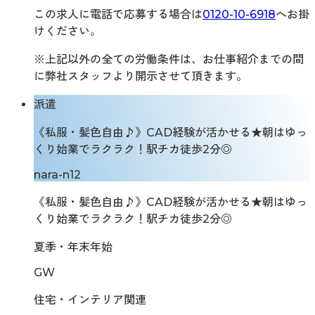
この求人に電話で応募する場合は
0120-10-6918
へお掛
けください。
※上記以外の全ての労働条件は、お仕事紹介までの間
に弊社スタッフより開示させて頂きます。
派遣
《私服・髪色自由♪》CAD経験が活かせる★朝はゆっ
くり始業でラクラク！駅チカ徒歩2分◎
nara-n12
《私服・髪色自由♪》CAD経験が活かせる★朝はゆっ
くり始業でラクラク！駅チカ徒歩2分◎
夏季・年末年始
GW
住宅・インテリア関連