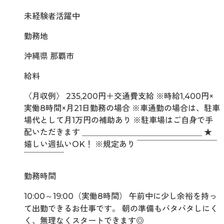
未経験者活躍中
勤務地
沖縄県 那覇市
給料
〈月収例〉 235,200円＋交通費支給 ※時給1,400円×
実働8時間×月21日勤務の場合 ※車通勤の場合は、駐車
場代として月1万円の補助あり ※駐車場はご自身で手
配いただきます ＿＿＿＿＿＿＿＿＿＿＿＿＿＿＿ ★
嬉しい週払いOK！ ※規定あり ￣￣￣￣￣￣￣￣￣￣
￣￣￣￣￣
勤務時間
10:00～19:00（実働8時間） 午前中に少し余裕を持っ
て出勤できるお仕事です。 朝の準備もバタバタしにく
く、無理なくスタートできます◎