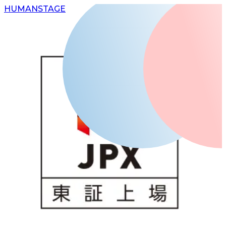
H
UMAN
S
TAGE