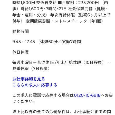
時給1,600円 交通費支給 ■月収例：235,200円 （内
訳）時給1,600円×7時間×21日 社会保険完備（健康・
年金・雇用・労災） 年次有給休暇（勤続6ヶ月以上で
付与） 定期健康診断・ストレスチェック（年1回）
勤務時間
9:45～17:45 （休憩60分／実働7時間）
休日休暇
毎週水曜日＋希望休1日/年末年始休暇（10日程度） ・
夏季休暇（7日程度）
お仕事詳細を見る
こちらの求人に応募する
この求人に電話で応募する場合は
0120-10-6918
へお掛
けください。
※上記以外の全ての労働条件は、お仕事紹介までの間