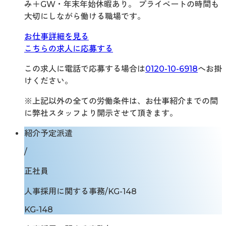
み＋GW・年末年始休暇あり。 プライベートの時間も
大切にしながら働ける職場です。
お仕事詳細を見る
こちらの求人に応募する
この求人に電話で応募する場合は
0120-10-6918
へお掛
けください。
※上記以外の全ての労働条件は、お仕事紹介までの間
に弊社スタッフより開示させて頂きます。
紹介予定派遣
/
正社員
人事採用に関する事務/KG-148
KG-148