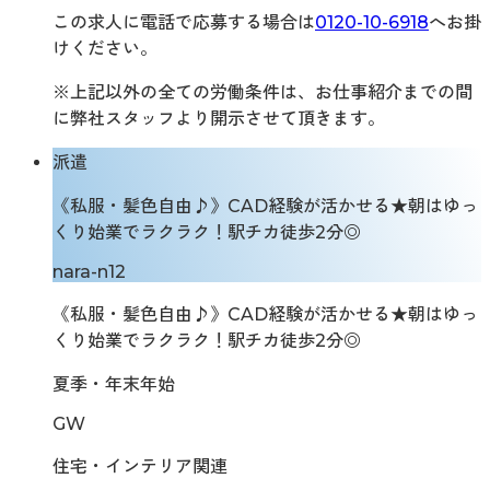
この求人に電話で応募する場合は
0120-10-6918
へお掛
けください。
※上記以外の全ての労働条件は、お仕事紹介までの間
に弊社スタッフより開示させて頂きます。
派遣
《私服・髪色自由♪》CAD経験が活かせる★朝はゆっ
くり始業でラクラク！駅チカ徒歩2分◎
nara-n12
《私服・髪色自由♪》CAD経験が活かせる★朝はゆっ
くり始業でラクラク！駅チカ徒歩2分◎
夏季・年末年始
GW
住宅・インテリア関連