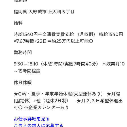
勤務地
福岡県 大野城市 上大利５丁目
給料
時給1540円＋交通費実費支給 （月収例） 時給1540円
×7.67時間×22日＝約25万円以上可能〇
勤務時間
9:30～18:10（休憩1時間/実働7時間40分） ＊残業月10
～15時間程度
休日休暇
★GW・夏季・年末年始休暇(大型連休あり） ★月曜
(固定休）+他（週休2日制） ★月２,３日希望休退出
可〇 ※企業カレンダーあり
お仕事詳細を見る
こちらの求人に応募する