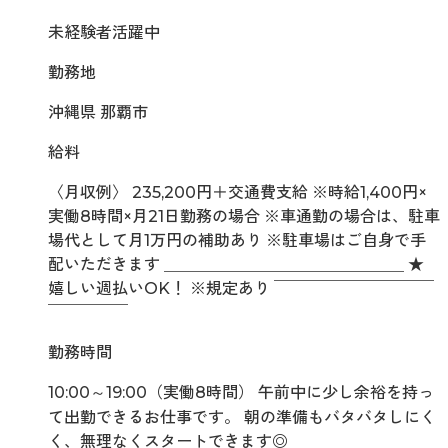
未経験者活躍中
勤務地
沖縄県 那覇市
給料
〈月収例〉 235,200円＋交通費支給 ※時給1,400円×
実働8時間×月21日勤務の場合 ※車通勤の場合は、駐車
場代として月1万円の補助あり ※駐車場はご自身で手
配いただきます ＿＿＿＿＿＿＿＿＿＿＿＿＿＿＿ ★
嬉しい週払いOK！ ※規定あり ￣￣￣￣￣￣￣￣￣￣
￣￣￣￣￣
勤務時間
10:00～19:00（実働8時間） 午前中に少し余裕を持っ
て出勤できるお仕事です。 朝の準備もバタバタしにく
く、無理なくスタートできます◎