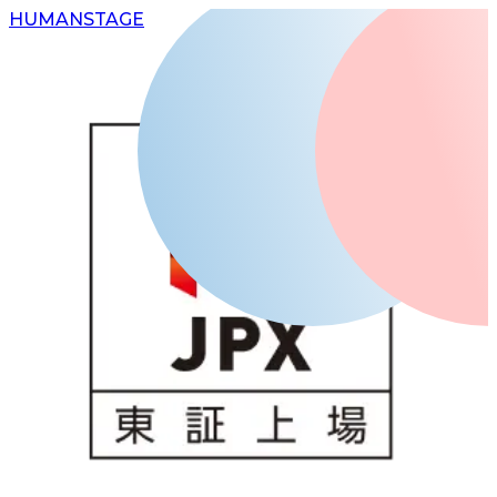
H
UMAN
S
TAGE