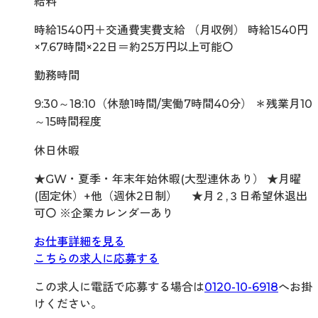
給料
時給1540円＋交通費実費支給 （月収例） 時給1540円
×7.67時間×22日＝約25万円以上可能〇
勤務時間
9:30～18:10（休憩1時間/実働7時間40分） ＊残業月10
～15時間程度
休日休暇
★GW・夏季・年末年始休暇(大型連休あり） ★月曜
(固定休）+他（週休2日制） ★月２,３日希望休退出
可〇 ※企業カレンダーあり
お仕事詳細を見る
こちらの求人に応募する
この求人に電話で応募する場合は
0120-10-6918
へお掛
けください。