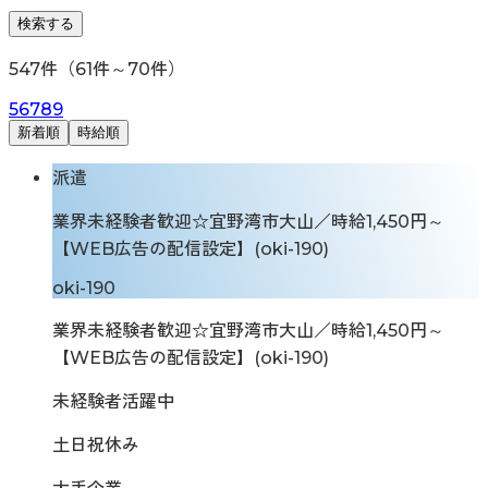
検索する
547
件（
61
件～
70
件）
5
6
7
8
9
新着順
時給順
派遣
業界未経験者歓迎☆宜野湾市大山／時給1,450円～
【WEB広告の配信設定】(oki-190)
oki-190
業界未経験者歓迎☆宜野湾市大山／時給1,450円～
【WEB広告の配信設定】(oki-190)
未経験者活躍中
土日祝休み