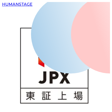
H
UMAN
S
TAGE