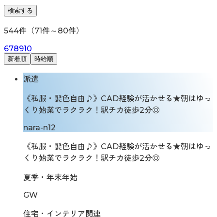
検索する
544
件（
71
件～
80
件）
6
7
8
9
10
新着順
時給順
派遣
《私服・髪色自由♪》CAD経験が活かせる★朝はゆっ
くり始業でラクラク！駅チカ徒歩2分◎
nara-n12
《私服・髪色自由♪》CAD経験が活かせる★朝はゆっ
くり始業でラクラク！駅チカ徒歩2分◎
夏季・年末年始
GW
住宅・インテリア関連