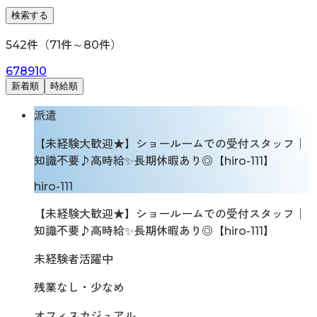
検索する
542
件（
71
件～
80
件）
6
7
8
9
10
新着順
時給順
派遣
【未経験大歓迎★】ショールームでの受付スタッフ│
知識不要♪高時給✨長期休暇あり◎【hiro-111】
hiro-111
【未経験大歓迎★】ショールームでの受付スタッフ│
知識不要♪高時給✨長期休暇あり◎【hiro-111】
未経験者活躍中
残業なし・少なめ
オフィスカジュアル