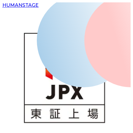
H
UMAN
S
TAGE