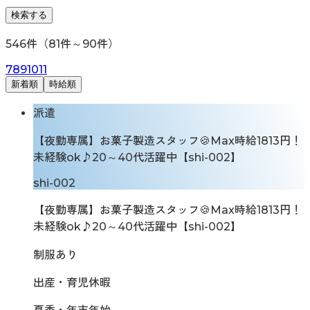
検索する
546
件（
81
件～
90
件）
7
8
9
10
11
新着順
時給順
派遣
【夜勤専属】お菓子製造スタッフ🍪Max時給1813円！
未経験ok♪20～40代活躍中【shi-002】
shi-002
【夜勤専属】お菓子製造スタッフ🍪Max時給1813円！
未経験ok♪20～40代活躍中【shi-002】
制服あり
出産・育児休暇