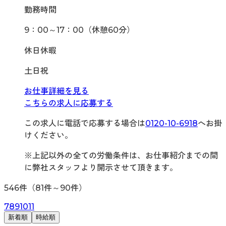
勤務時間
9：00～17：00（休憩60分）
休日休暇
土日祝
お仕事詳細を見る
こちらの求人に応募する
この求人に電話で応募する場合は
0120-10-6918
へお掛
けください。
※上記以外の全ての労働条件は、お仕事紹介までの間
に弊社スタッフより開示させて頂きます。
546
件（
81
件～
90
件）
7
8
9
10
11
新着順
時給順