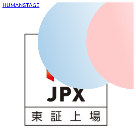
H
UMAN
S
TAGE