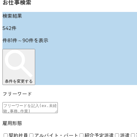
お仕事検索
検索結果
542
件
件
81
件～
90
件を表示
条件を変更する
フリーワード
雇用形態
契約社員
アルバイト・パート
紹介予定派遣
派遣