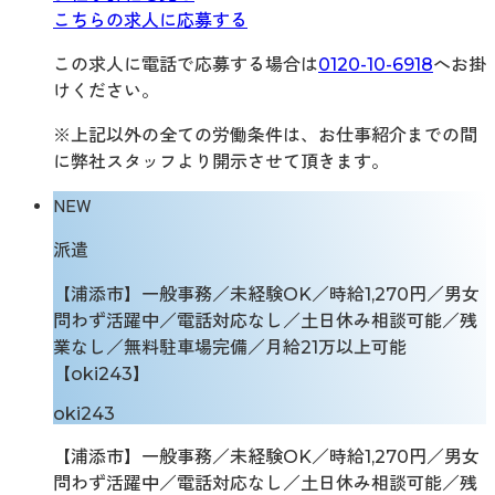
こちらの求人に応募する
この求人に電話で応募する場合は
0120-10-6918
へお掛
けください。
※上記以外の全ての労働条件は、お仕事紹介までの間
に弊社スタッフより開示させて頂きます。
NEW
派遣
【浦添市】一般事務／未経験OK／時給1,270円／男女
問わず活躍中／電話対応なし／土日休み相談可能／残
業なし／無料駐車場完備／月給21万以上可能
【oki243】
oki243
【浦添市】一般事務／未経験OK／時給1,270円／男女
問わず活躍中／電話対応なし／土日休み相談可能／残