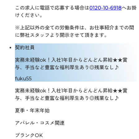
この求人に電話で応募する場合は
0120-10-6918
へお掛
けください。
※上記以外の全ての労働条件は、お仕事紹介までの間
に弊社スタッフより開示させて頂きます。
契約社員
実務未経験ok！入社1年目からどんどん昇給★★賞
与、手当など豊富な福利厚生あり◎残業なし♪
fuku55
実務未経験ok！入社1年目からどんどん昇給★★賞
与、手当など豊富な福利厚生あり◎残業なし♪
夏季・年末年始
アパレル・コスメ関連
ブランクOK