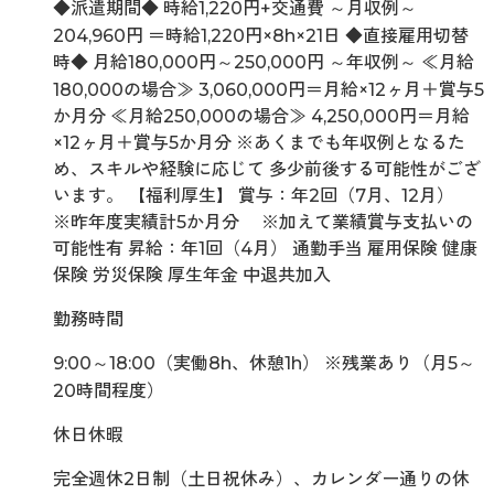
◆派遣期間◆ 時給1,220円+交通費 ～月収例～
204,960円 ＝時給1,220円×8h×21日 ◆直接雇用切替
時◆ 月給180,000円～250,000円 ～年収例～ ≪月給
180,000の場合≫ 3,060,000円＝月給×12ヶ月＋賞与5
か月分 ≪月給250,000の場合≫ 4,250,000円＝月給
×12ヶ月＋賞与5か月分 ※あくまでも年収例となるた
め、スキルや経験に応じて 多少前後する可能性がござ
います。 【福利厚生】 賞与：年2回（7月、12月）
※昨年度実績計5か月分 ※加えて業績賞与支払いの
可能性有 昇給：年1回（4月） 通勤手当 雇用保険 健康
保険 労災保険 厚生年金 中退共加入
勤務時間
9:00～18:00（実働8h、休憩1h） ※残業あり（月5～
20時間程度）
休日休暇
完全週休2日制（土日祝休み）、カレンダー通りの休