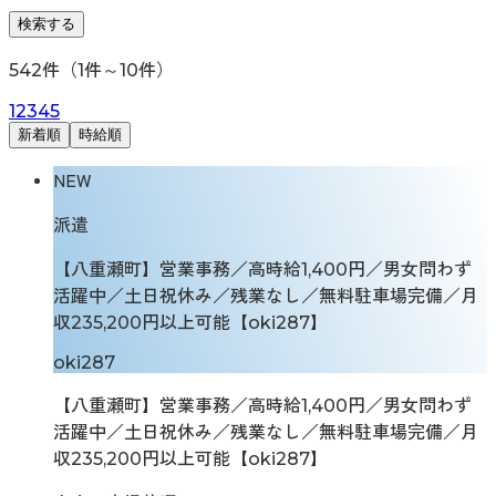
検索する
542
件（
1
件～
10
件）
1
2
3
4
5
新着順
時給順
NEW
派遣
【八重瀬町】営業事務／高時給1,400円／男女問わず
活躍中／土日祝休み／残業なし／無料駐車場完備／月
収235,200円以上可能【oki287】
oki287
【八重瀬町】営業事務／高時給1,400円／男女問わず
活躍中／土日祝休み／残業なし／無料駐車場完備／月
収235,200円以上可能【oki287】