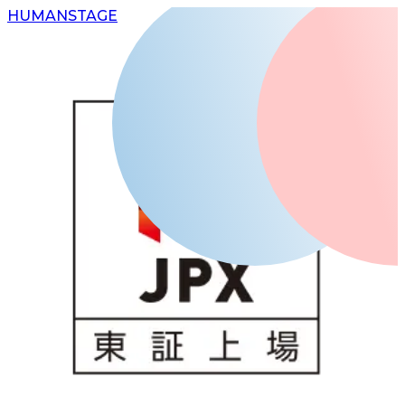
H
UMAN
S
TAGE