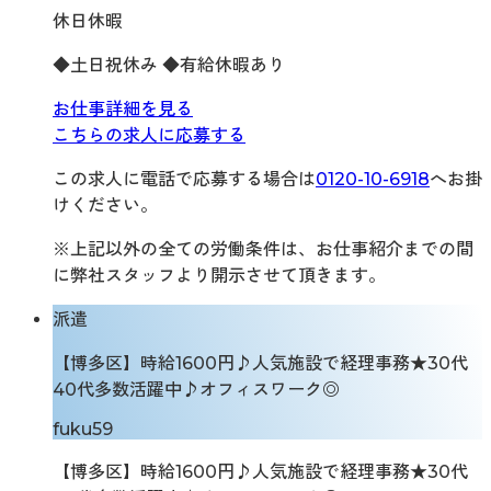
休日休暇
◆土日祝休み ◆有給休暇あり
お仕事詳細を見る
こちらの求人に応募する
この求人に電話で応募する場合は
0120-10-6918
へお掛
けください。
※上記以外の全ての労働条件は、お仕事紹介までの間
に弊社スタッフより開示させて頂きます。
派遣
【博多区】時給1600円♪人気施設で経理事務★30代
40代多数活躍中♪オフィスワーク◎
fuku59
【博多区】時給1600円♪人気施設で経理事務★30代