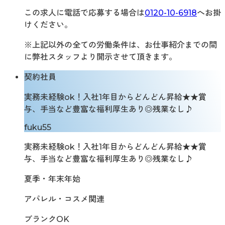
この求人に電話で応募する場合は
0120-10-6918
へお掛
けください。
※上記以外の全ての労働条件は、お仕事紹介までの間
に弊社スタッフより開示させて頂きます。
契約社員
実務未経験ok！入社1年目からどんどん昇給★★賞
与、手当など豊富な福利厚生あり◎残業なし♪
fuku55
実務未経験ok！入社1年目からどんどん昇給★★賞
与、手当など豊富な福利厚生あり◎残業なし♪
夏季・年末年始
アパレル・コスメ関連
ブランクOK