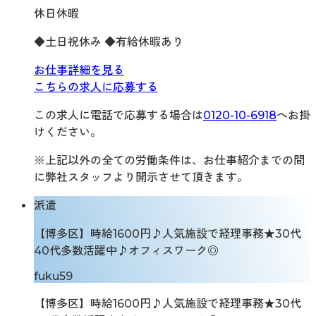
休日休暇
◆土日祝休み ◆有給休暇あり
お仕事詳細を見る
こちらの求人に応募する
この求人に電話で応募する場合は
0120-10-6918
へお掛
けください。
※上記以外の全ての労働条件は、お仕事紹介までの間
に弊社スタッフより開示させて頂きます。
派遣
【博多区】時給1600円♪人気施設で経理事務★30代
40代多数活躍中♪オフィスワーク◎
fuku59
【博多区】時給1600円♪人気施設で経理事務★30代