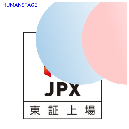
H
UMAN
S
TAGE