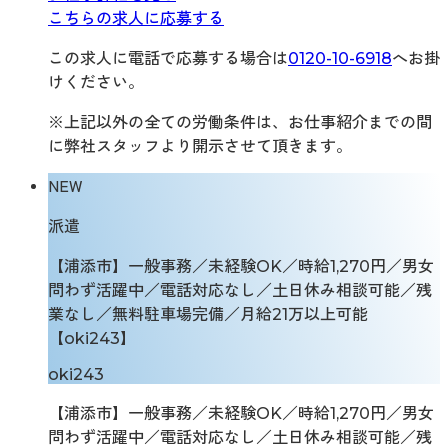
こちらの求人に応募する
この求人に電話で応募する場合は
0120-10-6918
へお掛
けください。
※上記以外の全ての労働条件は、お仕事紹介までの間
に弊社スタッフより開示させて頂きます。
NEW
派遣
【浦添市】一般事務／未経験OK／時給1,270円／男女
問わず活躍中／電話対応なし／土日休み相談可能／残
業なし／無料駐車場完備／月給21万以上可能
【oki243】
oki243
【浦添市】一般事務／未経験OK／時給1,270円／男女
問わず活躍中／電話対応なし／土日休み相談可能／残