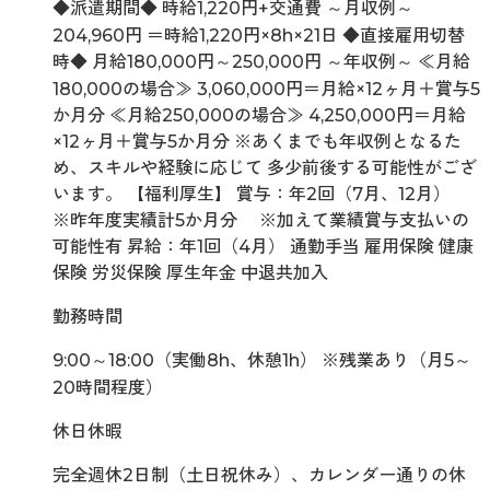
◆派遣期間◆ 時給1,220円+交通費 ～月収例～
204,960円 ＝時給1,220円×8h×21日 ◆直接雇用切替
時◆ 月給180,000円～250,000円 ～年収例～ ≪月給
180,000の場合≫ 3,060,000円＝月給×12ヶ月＋賞与5
か月分 ≪月給250,000の場合≫ 4,250,000円＝月給
×12ヶ月＋賞与5か月分 ※あくまでも年収例となるた
め、スキルや経験に応じて 多少前後する可能性がござ
います。 【福利厚生】 賞与：年2回（7月、12月）
※昨年度実績計5か月分 ※加えて業績賞与支払いの
可能性有 昇給：年1回（4月） 通勤手当 雇用保険 健康
保険 労災保険 厚生年金 中退共加入
勤務時間
9:00～18:00（実働8h、休憩1h） ※残業あり（月5～
20時間程度）
休日休暇
完全週休2日制（土日祝休み）、カレンダー通りの休