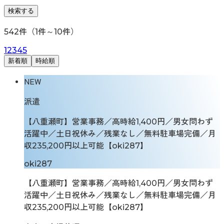
検索する
542
件（
1
件～
10
件）
1
2
3
4
5
新着順
時給順
NEW
派遣
【八重瀬町】営業事務／高時給1,400円／男女問わず
活躍中／土日祝休み／残業なし／無料駐車場完備／月
収235,200円以上可能【oki287】
oki287
【八重瀬町】営業事務／高時給1,400円／男女問わず
活躍中／土日祝休み／残業なし／無料駐車場完備／月
収235,200円以上可能【oki287】